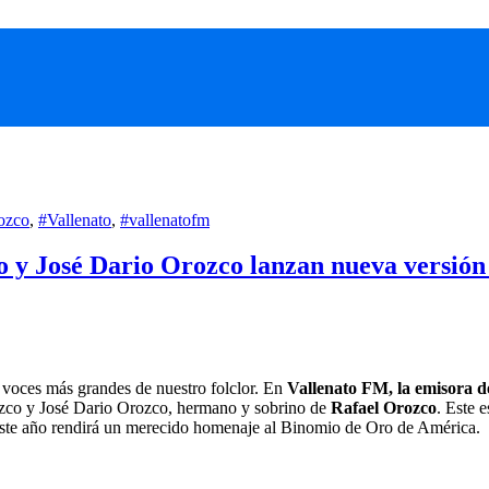
rozco
,
#Vallenato
,
#vallenatofm
y José Dario Orozco lanzan nueva versión 
s voces más grandes de nuestro folclor. En
Vallenato FM, la emisora de
rozco y José Dario Orozco, hermano y sobrino de
Rafael Orozco
. Este 
este año rendirá un merecido homenaje al Binomio de Oro de América.