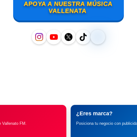
APOYA A NUESTRA MÚSICA
VALLENATA
¿Eres marca?
e Vallenato FM.
Posiciona tu negocio con publicid