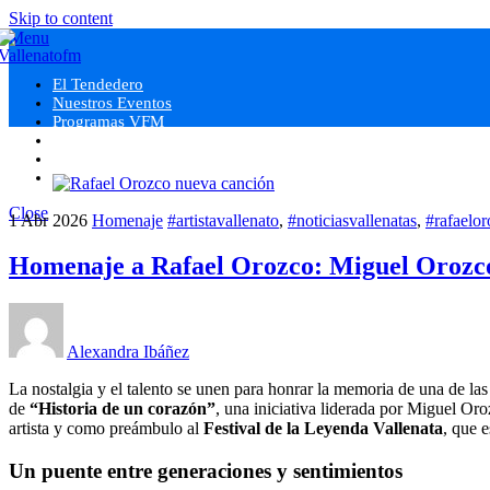
Skip to content
Menu
El Tendedero
Nuestros Eventos
Programas VFM
Staff DJ
¿Quienes Somos?
Close
1
Abr
2026
Homenaje
#artistavallenato
,
#noticiasvallenatas
,
#rafaelo
Homenaje a Rafael Orozco: Miguel Orozco 
Alexandra Ibáñez
La nostalgia y el talento se unen para honrar la memoria de una de la
de
“Historia de un corazón”
, una iniciativa liderada por Miguel O
artista y como preámbulo al
Festival de la Leyenda Vallenata
, que 
Un puente entre generaciones y sentimientos