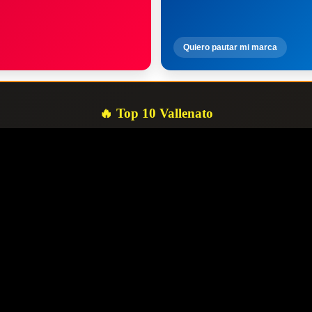
Quiero pautar mi marca
🔥 Top 10 Vallenato