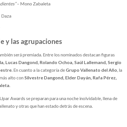
dientes”
– Mono Zabaleta
o Daza
z
le y las agrupaciones
ambién será premiada. Entre los nominados destacan figuras
lla, Lucas Dangond, Rolando Ochoa, Saúl Lallemand, Sergio
aestre
. En cuanto a la categoría de
Grupo Vallenato del Año
, la
 más alto con
Silvestre Dangond, Elder Dayán, Rafa Pérez,
leta
.
Upar Awards se preparan para una noche inolvidable, llena de
allenato y otras que han estado detrás de escena.