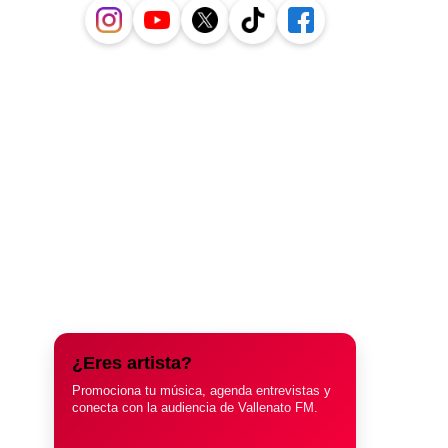
¿Eres artista?
Promociona tu música, agenda entrevistas y
conecta con la audiencia de Vallenato FM.