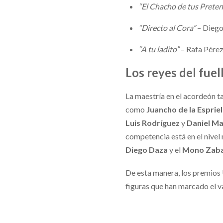
“El Chacho de tus Preten
“Directo al Cora”
– Dieg
“A tu ladito”
– Rafa Pére
Los reyes del fuel
La maestría en el acordeón t
como
Juancho de la Esprie
Luis Rodríguez
y
Daniel M
competencia está en el nivel
Diego Daza
y el
Mono Zaba
De esta manera, los premios 
figuras que han marcado el v