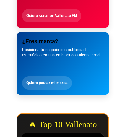
Quiero sonar en Vallenato FM
¿Eres marca?
Posiciona tu negocio con publicidad
estratégica en una emisora con alcance real.
Quiero pautar mi marca
🔥 Top 10 Vallenato