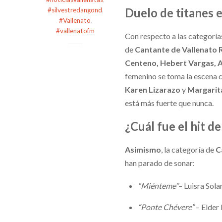
Duelo de titanes 
#silvestredangond
,
#Vallenato
,
#vallenatofm
Con respecto a las categorías,
de
Cantante de Vallenato 
Centeno, Hebert Vargas, 
femenino se toma la escena 
Karen Lizarazo
y
Margarit
está más fuerte que nunca.
¿Cuál fue el hit de
Asimismo
, la categoría de
C
han parado de sonar:
“Miénteme”
– Luisra Sola
“Ponte Chévere”
– Elder