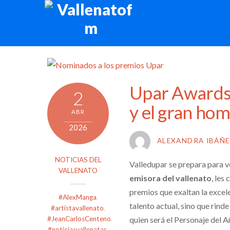
Skip
to
content
Upar Awards
2
y el gran hom
ABR
2026
ALEXANDRA IBÁÑ
NOTICIAS DEL
Valledupar se prepara para v
VALLENATO
emisora del vallenato
, les
premios que exaltan la excele
#AlexManga
,
talento actual, sino que rinde
#artistavallenato
,
quien será el Personaje del 
#JeanCarlosCenteno
,
#noticiasvallenatas
,