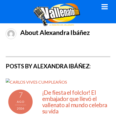
Skip
Men
to
content
About
Alexandra Ibáñez
POSTS BY ALEXANDRA IBÁÑEZ:
¡De fiesta el folclor! El
7
embajador que llevó el
AGO
vallenato al mundo celebra
2026
su vida