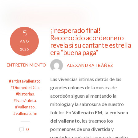
¡Inesperado final!
5
Reconocido acordeonero
AGO
revela si su cantante estrella
2026
era “buena paga”
ENTRETENIMIENTO
ALEXANDRA IBÁÑEZ
Las vivencias íntimas detrás de las
#artistavallenato
,
grandes uniones de la música de
#DiomedesDiaz
,
#historias
,
acordeón siguen alimentando la
#IvanZuleta
,
mitología y la sabrosura de nuestro
#Vallenato
,
folclor. En
Vallenato FM, la emisora
#vallenatofm
del vallenato
, les traemos los
pormenores de una divertida y
0
reveladora anécdota que se ha vuelto