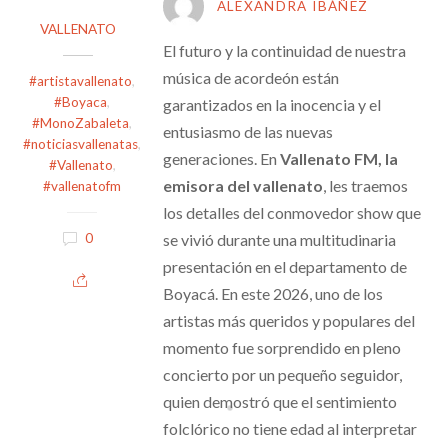
ALEXANDRA IBÁÑEZ
VALLENATO
El futuro y la continuidad de nuestra
música de acordeón están
#artistavallenato
,
#Boyaca
,
garantizados en la inocencia y el
#MonoZabaleta
,
entusiasmo de las nuevas
#noticiasvallenatas
,
generaciones. En
Vallenato FM, la
#Vallenato
,
emisora del vallenato
, les traemos
#vallenatofm
los detalles del conmovedor show que
se vivió durante una multitudinaria
0
presentación en el departamento de
Boyacá. En este 2026, uno de los
artistas más queridos y populares del
momento fue sorprendido en pleno
concierto por un pequeño seguidor,
quien demostró que el sentimiento
Collapse
folclórico no tiene edad al interpretar