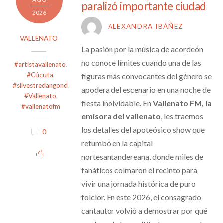
paralizó importante ciudad
2026
ALEXANDRA IBÁÑEZ
VALLENATO
La pasión por la música de acordeón
no conoce límites cuando una de las
#artistavallenato
,
#Cúcuta
,
figuras más convocantes del género se
#silvestredangond
,
apodera del escenario en una noche de
#Vallenato
,
fiesta inolvidable. En
Vallenato FM, la
#vallenatofm
emisora del vallenato
, les traemos
los detalles del apoteósico show que
0
retumbó en la capital
nortesantandereana, donde miles de
fanáticos colmaron el recinto para
vivir una jornada histórica de puro
folclor. En este 2026, el consagrado
cantautor volvió a demostrar por qué