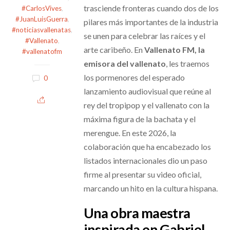
trasciende fronteras cuando dos de los
#CarlosVives
,
#JuanLuisGuerra
,
pilares más importantes de la industria
#noticiasvallenatas
,
se unen para celebrar las raíces y el
#Vallenato
,
arte caribeño. En
Vallenato FM, la
#vallenatofm
emisora del vallenato
, les traemos
los pormenores del esperado
0
lanzamiento audiovisual que reúne al
rey del tropipop y el vallenato con la
máxima figura de la bachata y el
merengue. En este 2026, la
colaboración que ha encabezado los
listados internacionales dio un paso
firme al presentar su video oficial,
marcando un hito en la cultura hispana.
Una obra maestra
inspirada en Gabriel