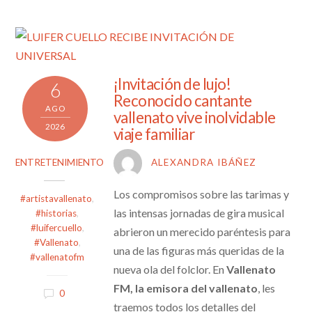
¡Invitación de lujo!
6
Reconocido cantante
AGO
vallenato vive inolvidable
2026
viaje familiar
ENTRETENIMIENTO
ALEXANDRA IBÁÑEZ
Los compromisos sobre las tarimas y
#artistavallenato
,
las intensas jornadas de gira musical
#historias
,
#luifercuello
,
abrieron un merecido paréntesis para
#Vallenato
,
una de las figuras más queridas de la
#vallenatofm
nueva ola del folclor. En
Vallenato
FM, la emisora del vallenato
, les
0
traemos todos los detalles del