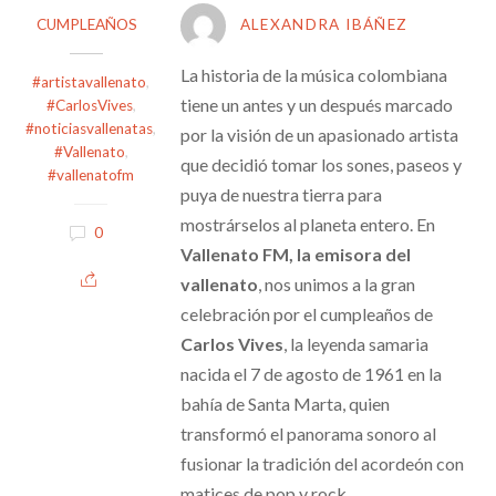
CUMPLEAÑOS
ALEXANDRA IBÁÑEZ
La historia de la música colombiana
#artistavallenato
,
tiene un antes y un después marcado
#CarlosVives
,
#noticiasvallenatas
,
por la visión de un apasionado artista
#Vallenato
,
que decidió tomar los sones, paseos y
#vallenatofm
puya de nuestra tierra para
mostrárselos al planeta entero. En
0
Vallenato FM, la emisora del
vallenato
, nos unimos a la gran
celebración por el cumpleaños de
Carlos Vives
, la leyenda samaria
nacida el 7 de agosto de 1961 en la
bahía de Santa Marta, quien
transformó el panorama sonoro al
fusionar la tradición del acordeón con
matices de pop y rock.