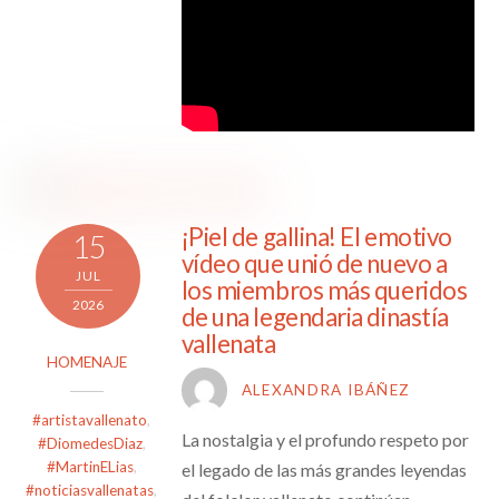
¡Piel de gallina! El emotivo
15
vídeo que unió de nuevo a
JUL
los miembros más queridos
2026
de una legendaria dinastía
vallenata
HOMENAJE
ALEXANDRA IBÁÑEZ
#artistavallenato
,
La nostalgia y el profundo respeto por
#DiomedesDiaz
,
#MartinELias
,
el legado de las más grandes leyendas
#noticiasvallenatas
,