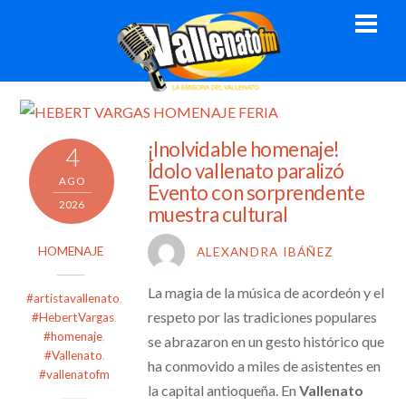
Skip
Men
to
content
¡Inolvidable homenaje!
4
Ídolo vallenato paralizó
AGO
Evento con sorprendente
2026
muestra cultural
HOMENAJE
ALEXANDRA IBÁÑEZ
La magia de la música de acordeón y el
#artistavallenato
,
respeto por las tradiciones populares
#HebertVargas
,
#homenaje
,
se abrazaron en un gesto histórico que
#Vallenato
,
ha conmovido a miles de asistentes en
#vallenatofm
la capital antioqueña. En
Vallenato