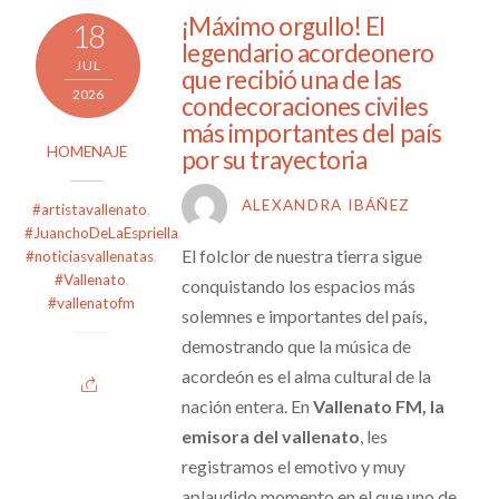
¡Máximo orgullo! El
18
legendario acordeonero
JUL
que recibió una de las
2026
condecoraciones civiles
más importantes del país
HOMENAJE
por su trayectoria
ALEXANDRA IBÁÑEZ
#artistavallenato
,
#JuanchoDeLaEspriella
,
El folclor de nuestra tierra sigue
#noticiasvallenatas
,
#Vallenato
,
conquistando los espacios más
#vallenatofm
solemnes e importantes del país,
demostrando que la música de
acordeón es el alma cultural de la
nación entera. En
Vallenato FM, la
emisora del vallenato
, les
registramos el emotivo y muy
aplaudido momento en el que uno de