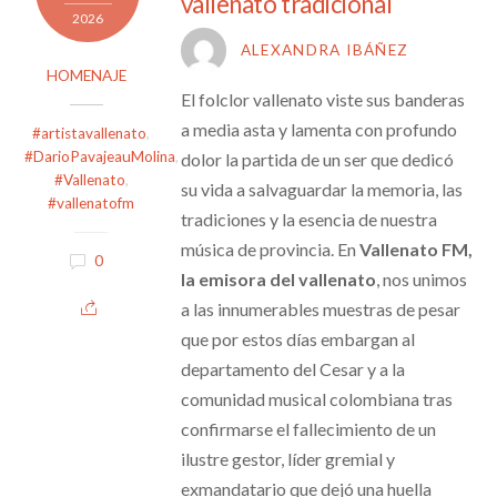
vallenato tradicional
2026
ALEXANDRA IBÁÑEZ
HOMENAJE
El folclor vallenato viste sus banderas
a media asta y lamenta con profundo
#artistavallenato
,
#DarioPavajeauMolina
,
dolor la partida de un ser que dedicó
#Vallenato
,
su vida a salvaguardar la memoria, las
#vallenatofm
tradiciones y la esencia de nuestra
música de provincia. En
Vallenato FM,
0
la emisora del vallenato
, nos unimos
a las innumerables muestras de pesar
que por estos días embargan al
departamento del Cesar y a la
comunidad musical colombiana tras
confirmarse el fallecimiento de un
ilustre gestor, líder gremial y
exmandatario que dejó una huella