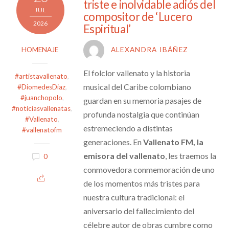
triste e inolvidable adiós del
JUL
compositor de ‘Lucero
2026
Espiritual’
HOMENAJE
ALEXANDRA IBÁÑEZ
El folclor vallenato y la historia
#artistavallenato
,
musical del Caribe colombiano
#DiomedesDiaz
,
#juanchopolo
,
guardan en su memoria pasajes de
#noticiasvallenatas
,
profunda nostalgia que continúan
#Vallenato
,
estremeciendo a distintas
#vallenatofm
generaciones. En
Vallenato FM, la
emisora del vallenato
, les traemos la
0
conmovedora conmemoración de uno
de los momentos más tristes para
nuestra cultura tradicional: el
aniversario del fallecimiento del
célebre autor de obras cumbre como