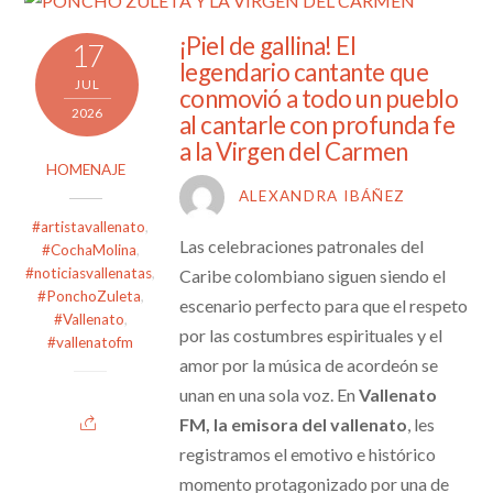
¡Piel de gallina! El
17
legendario cantante que
JUL
conmovió a todo un pueblo
2026
al cantarle con profunda fe
a la Virgen del Carmen
HOMENAJE
ALEXANDRA IBÁÑEZ
#artistavallenato
,
Las celebraciones patronales del
#CochaMolina
,
#noticiasvallenatas
,
Caribe colombiano siguen siendo el
#PonchoZuleta
,
escenario perfecto para que el respeto
#Vallenato
,
por las costumbres espirituales y el
#vallenatofm
amor por la música de acordeón se
unan en una sola voz. En
Vallenato
FM, la emisora del vallenato
, les
registramos el emotivo e histórico
momento protagonizado por una de