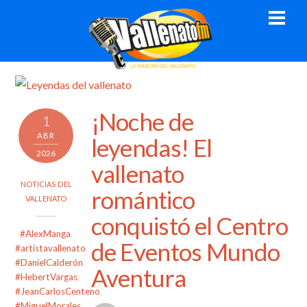
Skip
Men
to
content
¡Noche de
1
ABR
leyendas! El
2026
vallenato
NOTICIAS DEL
romántico
VALLENATO
conquistó el Centro
#AlexManga
,
de Eventos Mundo
#artistavallenato
,
#DanielCalderón
,
Aventura
#HebertVargas
,
#JeanCarlosCenteno
,
#MiguelMorales
,