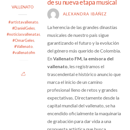
de su nueva etapa musical
VALLENATO
ALEXANDRA IBÁÑEZ
#artistavallenato
,
La herencia de las grandes dinastías
#DanielGeles
,
#noticiasvallenatas
,
musicales de nuestro país sigue
#OmarGeles
,
garantizando el futuro y la evolución
#Vallenato
,
del género más querido de Colombia.
#vallenatofm
En
Vallenato FM, la emisora del
vallenato
, les registramos el
trascendental e histórico anuncio que
marca el inicio de un camino
profesional lleno de retos y grandes
expectativas. Directamente desde la
capital mundial del vallenato, se ha
encendido oficialmente la maquinaria
de grabación para dar vida a una
propuesta artística que busca