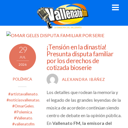
Skip
Men
to
content
¡Tensión en la dinastía!
29
Presunta disputa familiar
JUL
por los derechos de
2026
cotizada bioserie
POLÉMICA
ALEXANDRA IBÁÑEZ
Los detalles que rodean la memoria y
#artistavallenato
,
el legado de las grandes leyendas de la
#noticiasvallenatas
,
#OmarGeles
,
música de acordeón continúan siendo
#Polemica
,
centro de debate en la opinión pública.
#Vallenato
,
En
Vallenato FM, la emisora del
#vallenatofm