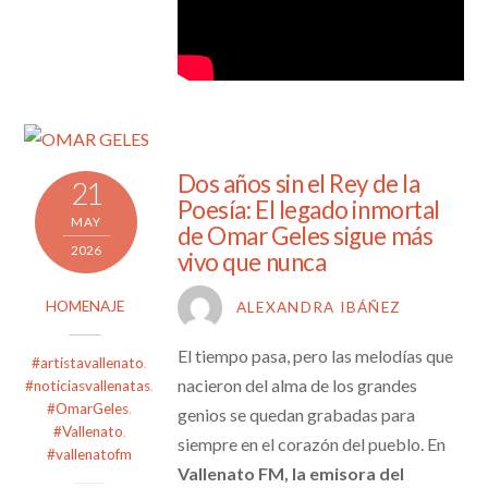
Dos años sin el Rey de la
21
Poesía: El legado inmortal
MAY
de Omar Geles sigue más
2026
vivo que nunca
HOMENAJE
ALEXANDRA IBÁÑEZ
El tiempo pasa, pero las melodías que
#artistavallenato
,
nacieron del alma de los grandes
#noticiasvallenatas
,
#OmarGeles
,
genios se quedan grabadas para
#Vallenato
,
siempre en el corazón del pueblo. En
#vallenatofm
Vallenato FM, la emisora del