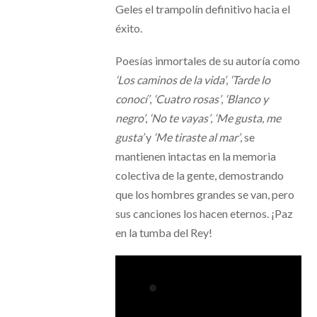
Geles el trampolín definitivo hacia el
éxito.
Poesías inmortales de su autoría como
‘Los caminos de la vida’
,
‘Tarde lo
conocí’
,
‘Cuatro rosas’
,
‘Blanco y
negro’
,
‘No te vayas’
,
‘Me gusta, me
gusta’
y
‘Me tiraste al mar’
, se
mantienen intactas en la memoria
colectiva de la gente, demostrando
que los hombres grandes se van, pero
sus canciones los hacen eternos. ¡Paz
en la tumba del Rey!
Collapse