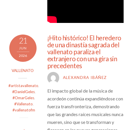
¡Hito histórico! El heredero
21
de una dinastía sagrada del
JUN
vallenato paraliza el
2026
extranjero con una gira sin
precedentes
VALLENATO
ALEXANDRA IBÁÑEZ
#artistavallenato
,
El impacto global de la música de
#DanielGeles
,
#OmarGeles
,
acordeón continúa expandiéndose con
#Vallenato
,
fuerza transfronteriza, demostrando
#vallenatofm
que las grandes raíces musicales nunca
mueren, sino que se transforman y
florecen en las nuevas generaciones.