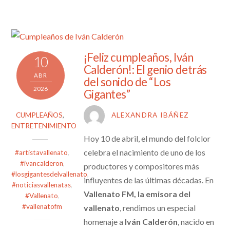
¡Feliz cumpleaños, Iván
10
Calderón!: El genio detrás
ABR
del sonido de “Los
2026
Gigantes”
CUMPLEAÑOS
,
ALEXANDRA IBÁÑEZ
ENTRETENIMIENTO
Hoy 10 de abril, el mundo del folclor
celebra el nacimiento de uno de los
#artistavallenato
,
#ivancalderon
,
productores y compositores más
#losgigantesdelvallenato
,
influyentes de las últimas décadas. En
#noticiasvallenatas
,
Vallenato FM, la emisora del
#Vallenato
,
#vallenatofm
vallenato
, rendimos un especial
homenaje a
Iván Calderón
, nacido en