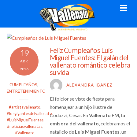
Skip
Men
to
content
Feliz Cumpleaños Luis
19
Miguel Fuentes: El galán del
ABR
vallenato romántico celebra
2026
su vida
CUMPLEAÑOS
,
ALEXANDRA IBÁÑEZ
ENTRETENIMIENTO
El folclor se viste de fiesta para
homenajear a un hijo ilustre de
#artistavallenato
,
#losgigantesdelvallenato
,
Codazzi, Cesar. En
Vallenato FM, la
#LuisMiguelFuentes
,
emisora del vallenato
, celebramos el
#noticiasvallenatas
,
natalicio de
Luis Miguel Fuentes
, un
#Vallenato
,