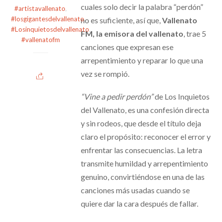
cuales solo decir la palabra “perdón”
#artistavallenato
,
#losgigantesdelvallenato
,
no es suficiente, así que,
Vallenato
#Losinquietosdelvallenato
,
FM, la emisora del vallenato
, trae 5
#vallenatofm
canciones que expresan ese
arrepentimiento y reparar lo que una
vez se rompió.
“Vine a pedir perdón”
de Los Inquietos
del Vallenato, es una confesión directa
y sin rodeos, que desde el título deja
claro el propósito: reconocer el error y
enfrentar las consecuencias. La letra
transmite humildad y arrepentimiento
genuino, convirtiéndose en una de las
canciones más usadas cuando se
quiere dar la cara después de fallar.