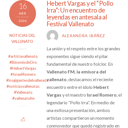
Hebert Vargas y el “Pollo
16
Irra”: Un encuentro de
ABR
leyendas en antesala al
2026
Festival Vallenato
NOTICIAS DEL
ALEXANDRA IBÁÑEZ
VALLENATO
La unión y el respeto entre los grandes
exponentes sigue siendo el pilar
#artistavallenato
,
#BinomiodeOro
,
fundamental de nuestro folclor. En
#HebertVargas
,
Vallenato FM, la emisora del
#IsraelRomero
,
vallenato
, destacamos el reciente
#losgigantesdelvallenato
,
#noticiasvallenatas
,
encuentro entre el ídolo
Hebert
#Vallenato
,
Vargas
y el maestro
Israel Romero
, el
#vallenatofm
legendario “Pollo Irra”. En medio de
una exitosa presentación, ambos
artistas compartieron un momento
conmovedor que quedó registrado en