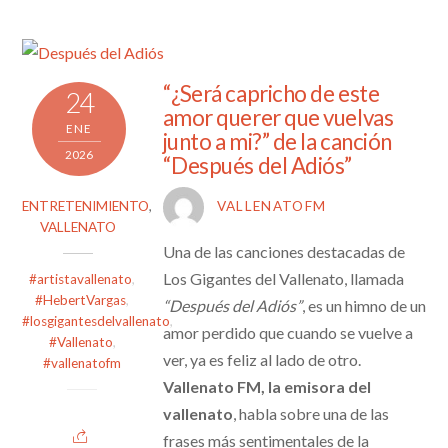
“¿Será capricho de este
24
amor querer que vuelvas
ENE
junto a mi?” de la canción
2026
“Después del Adiós”
ENTRETENIMIENTO
,
VALLENATOFM
VALLENATO
Una de las canciones destacadas de
Los Gigantes del Vallenato, llamada
#artistavallenato
,
#HebertVargas
,
“Después del Adiós”
, es un himno de un
#losgigantesdelvallenato
,
amor perdido que cuando se vuelve a
#Vallenato
,
ver, ya es feliz al lado de otro.
#vallenatofm
Vallenato FM, la emisora del
vallenato
, habla sobre una de las
frases más sentimentales de la