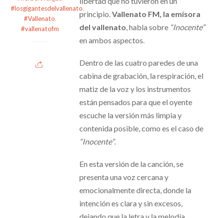
libertad que no tuvieron en un
#losgigantesdelvallenato
,
principio.
Vallenato FM, la emisora
#Vallenato
,
del vallenato
, habla sobre
“Inocente”
#vallenatofm
en ambos aspectos.
Dentro de las cuatro paredes de una
cabina de grabación, la respiración, el
matiz de la voz y los instrumentos
están pensados para que el oyente
escuche la versión más limpia y
contenida posible, como es el caso de
“Inocente”
.
En esta versión de la canción, se
presenta una voz cercana y
emocionalmente directa, donde la
intención es clara y sin excesos,
dejando que la letra y la melodía