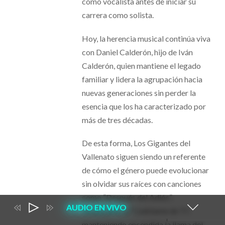
como vocalista antes de iniciar su
carrera como solista.
Hoy, la herencia musical continúa viva
con Daniel Calderón, hijo de Iván
Calderón, quien mantiene el legado
familiar y lidera la agrupación hacia
nuevas generaciones sin perder la
esencia que los ha caracterizado por
más de tres décadas.
De esta forma, Los Gigantes del
Vallenato siguen siendo un referente
de cómo el género puede evolucionar
sin olvidar sus raíces con canciones
como “Después del Adiós”,
Coll
AUDIO EN VIVO
“Acuerdate” y “Cuéntame de Ti”,
play
manteniendo encendida la llama del