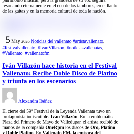
patrimonio musical, pero la grandeza de su voz seguirá
resonando eternamente en el eco de los tambores, en el llanto
de las gaitas y en la memoria cultural de toda la nación.
5
May
Noticias del vallenato
#artistavallenato
,
2026
#festivalvallenato
,
#IvanVillazon
,
#noticiasvallenatas
,
#Vallenato
,
#vallenatofm
Iván Villazón hace historia en el Festival
Vallenato: Recibe Doble Disco de Platino
y triunfa en los escenarios
Alexandra Ibáñez
El cierre del 59° Festival de la Leyenda Vallenata tuvo un
protagonista indiscutible:
Iván Villazón
. En la emblemática
Plaza del Primero de Mayo de Valledupar, el artista recibió de
manos de la compañía
OneRpm
los discos de
Oro, Platino
y Doble Platino
. En
Vallenato FM, la emisora del