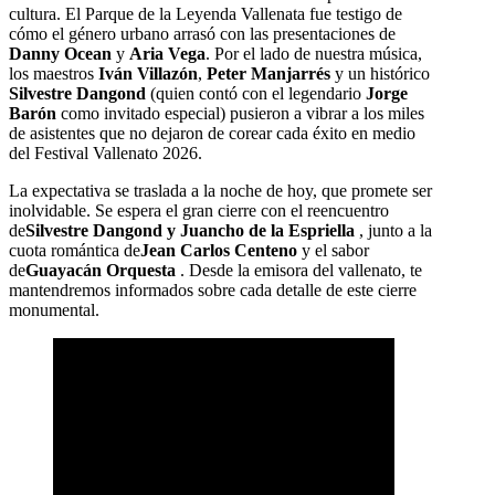
cultura. El Parque de la Leyenda Vallenata fue testigo de
cómo el género urbano arrasó con las presentaciones de
Danny Ocean
y
Aria Vega
. Por el lado de nuestra música,
los maestros
Iván Villazón
,
Peter Manjarrés
y un histórico
Silvestre Dangond
(quien contó con el legendario
Jorge
Barón
como invitado especial) pusieron a vibrar a los miles
de asistentes que no dejaron de corear cada éxito en medio
del Festival Vallenato 2026.
La expectativa se traslada a la noche de hoy, que promete ser
inolvidable. Se espera el gran cierre con el reencuentro
de
Silvestre Dangond y Juancho de la Espriella
, junto a la
cuota romántica de
Jean Carlos Centeno
y el sabor
de
Guayacán Orquesta
. Desde la emisora ​​del vallenato, te
mantendremos informados sobre cada detalle de este cierre
monumental.