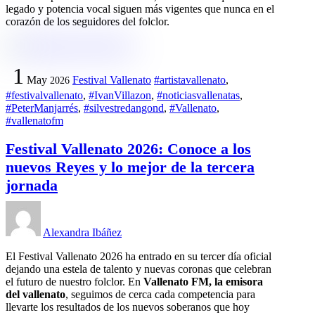
legado y potencia vocal siguen más vigentes que nunca en el
corazón de los seguidores del folclor.
1
May
Festival Vallenato
#artistavallenato
,
2026
#festivalvallenato
,
#IvanVillazon
,
#noticiasvallenatas
,
#PeterManjarrés
,
#silvestredangond
,
#Vallenato
,
#vallenatofm
Festival Vallenato 2026: Conoce a los
nuevos Reyes y lo mejor de la tercera
jornada
Alexandra Ibáñez
El Festival Vallenato 2026 ha entrado en su tercer día oficial
dejando una estela de talento y nuevas coronas que celebran
el futuro de nuestro folclor. En
Vallenato FM, la emisora
del vallenato
, seguimos de cerca cada competencia para
llevarte los resultados de los nuevos soberanos que hoy