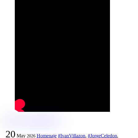
20
May
Homenaje
#IvanVillazon
,
#JorgeCeledon
,
2026