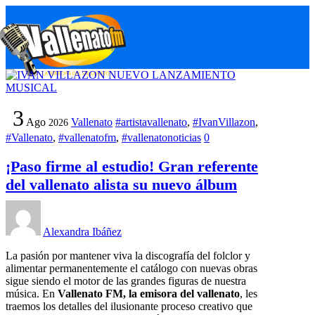
Skip
M
to
content
3
Ago
Vallenato
#artistavallenato
,
#IvanVillazon
,
2026
#Vallenato
,
#vallenatofm
,
#vallenatonoticias
0
¡Paso firme al estudio! Gran referente
del vallenato alista su nuevo álbum
Alexandra Ibáñez
La pasión por mantener viva la discografía del folclor y
alimentar permanentemente el catálogo con nuevas obras
sigue siendo el motor de las grandes figuras de nuestra
música. En
Vallenato FM, la emisora del vallenato
, les
traemos los detalles del ilusionante proceso creativo que