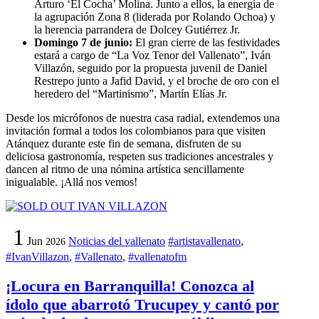
Arturo ‘El Cocha’ Molina. Junto a ellos, la energía de
la agrupación Zona 8 (liderada por Rolando Ochoa) y
la herencia parrandera de Dolcey Gutiérrez Jr.
Domingo 7 de junio:
El gran cierre de las festividades
estará a cargo de “La Voz Tenor del Vallenato”, Iván
Villazón, seguido por la propuesta juvenil de Daniel
Restrepo junto a Jafid David, y el broche de oro con el
heredero del “Martinismo”, Martín Elías Jr.
Desde los micrófonos de nuestra casa radial, extendemos una
invitación formal a todos los colombianos para que visiten
Atánquez durante este fin de semana, disfruten de su
deliciosa gastronomía, respeten sus tradiciones ancestrales y
dancen al ritmo de una nómina artística sencillamente
inigualable. ¡Allá nos vemos!
1
Jun
Noticias del vallenato
#artistavallenato
,
2026
#IvanVillazon
,
#Vallenato
,
#vallenatofm
¡Locura en Barranquilla! Conozca al
ídolo que abarrotó Trucupey y cantó por