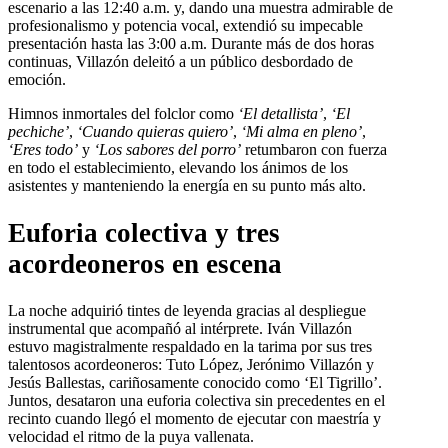
escenario a las 12:40 a.m. y, dando una muestra admirable de
profesionalismo y potencia vocal, extendió su impecable
presentación hasta las 3:00 a.m. Durante más de dos horas
continuas, Villazón deleitó a un público desbordado de
emoción.
Himnos inmortales del folclor como
‘El detallista’
,
‘El
pechiche’
,
‘Cuando quieras quiero’
,
‘Mi alma en pleno’
,
‘Eres todo’
y
‘Los sabores del porro’
retumbaron con fuerza
en todo el establecimiento, elevando los ánimos de los
asistentes y manteniendo la energía en su punto más alto.
Euforia colectiva y tres
acordeoneros en escena
La noche adquirió tintes de leyenda gracias al despliegue
instrumental que acompañó al intérprete. Iván Villazón
estuvo magistralmente respaldado en la tarima por sus tres
talentosos acordeoneros: Tuto López, Jerónimo Villazón y
Jesús Ballestas, cariñosamente conocido como ‘El Tigrillo’.
Juntos, desataron una euforia colectiva sin precedentes en el
recinto cuando llegó el momento de ejecutar con maestría y
velocidad el ritmo de la puya vallenata.