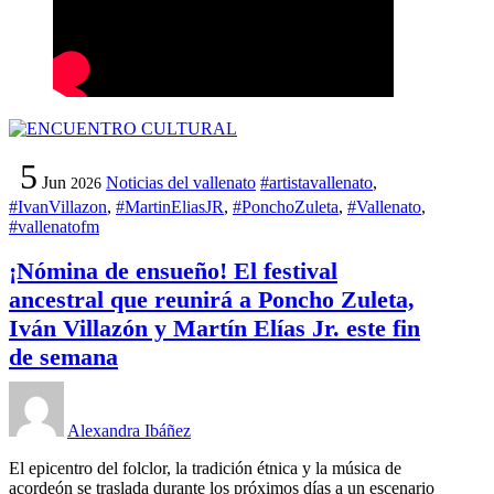
5
Jun
Noticias del vallenato
#artistavallenato
,
2026
#IvanVillazon
,
#MartinEliasJR
,
#PonchoZuleta
,
#Vallenato
,
#vallenatofm
¡Nómina de ensueño! El festival
ancestral que reunirá a Poncho Zuleta,
Iván Villazón y Martín Elías Jr. este fin
de semana
Alexandra Ibáñez
El epicentro del folclor, la tradición étnica y la música de
acordeón se traslada durante los próximos días a un escenario