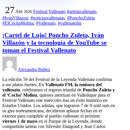
27
Abr
Festival Vallenato
#artistavallenato
,
2026
#IvanVillazon
,
#noticiasvallenatas
,
#PonchoZuleta
#ElCochaMolina
,
#Vallenato
,
#vallenatofm
¡Cartel de Lujo! Poncho Zuleta, Iván
Villazón y la tecnología de YouTube se
toman el Festival Vallenato
Alexandra Ibáñez
La edición 59 del Festival de la Leyenda Vallenata confirma
a sus platos fuertes. En
Vallenato FM, la emisora del
vallenato
, celebramos el regreso triunfal de
Poncho Zuleta y
el ‘Cocha’ Molina
, quienes aterrizan en Valledupar para el
Festival Vallenato este miércoles tras un éxito histórico en
Estados Unidos. Los artistas, que lograron 7 de 9
sold outs
en
su gira norteamericana, decidieron aplazar fechas en el
exterior para cumplirle al pueblo vallenato el próximo
viernes 1 de mayo
en el Parque de la Leyenda, donde
compartirán tarima con Silvestre Dangond y Jean Carlos