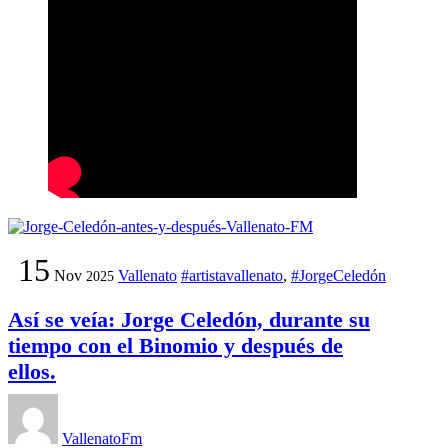
15
Nov
Vallenato
#artistavallenato
,
#JorgeCeledón
2025
Así se veía: Jorge Celedón, durante su
tiempo con el Binomio y después de
ellos.
VallenatoFm