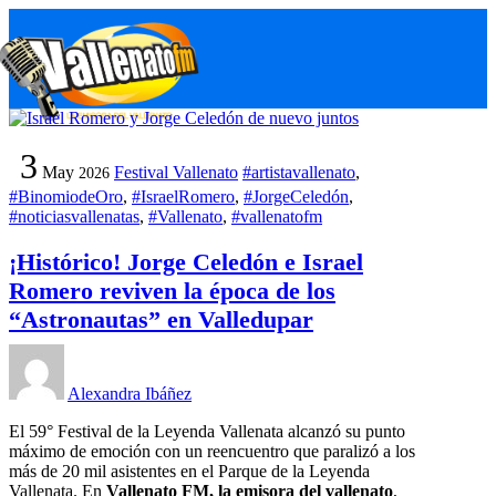
Skip
M
to
content
3
May
Festival Vallenato
#artistavallenato
,
2026
#BinomiodeOro
,
#IsraelRomero
,
#JorgeCeledón
,
#noticiasvallenatas
,
#Vallenato
,
#vallenatofm
¡Histórico! Jorge Celedón e Israel
Romero reviven la época de los
“Astronautas” en Valledupar
Alexandra Ibáñez
El 59° Festival de la Leyenda Vallenata alcanzó su punto
máximo de emoción con un reencuentro que paralizó a los
más de 20 mil asistentes en el Parque de la Leyenda
Vallenata. En
Vallenato FM, la emisora del vallenato
,