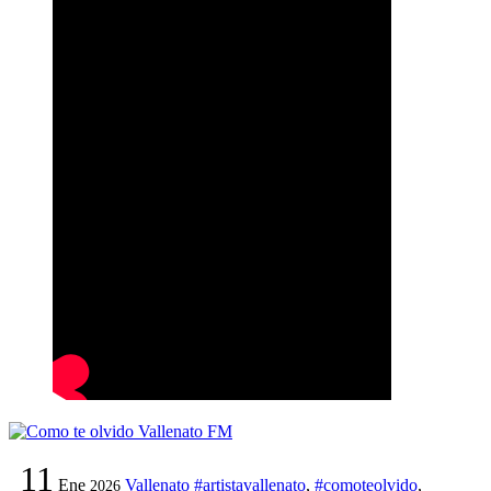
11
Ene
Vallenato
#artistavallenato
,
#comoteolvido
,
2026