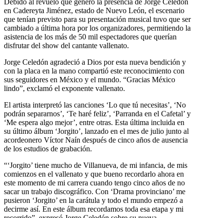
Debido al revuelo que generó la presencia de Jorge Celedón
en Cadereyta Jiménez, estado de Nuevo León, el escenario
que tenían previsto para su presentación musical tuvo que ser
cambiado a última hora por los organizadores, permitiendo la
asistencia de los más de 50 mil espectadores que querían
disfrutar del show del cantante vallenato.
Jorge Celedón agradeció a Dios por esta nueva bendición y
con la placa en la mano compartió este reconocimiento con
sus seguidores en México y el mundo. “Gracias México
lindo”, exclamó el exponente vallenato.
El artista interpretó las canciones ‘Lo que tú necesitas’, ‘No
podrán separarnos’, ‘Te haré feliz’, ‘Parranda en el Cafetal’ y
‘Me espera algo mejor’, entre otras. Esta última incluida en
su último álbum ‘Jorgito’, lanzado en el mes de julio junto al
acordeonero Víctor Naín después de cinco años de ausencia
de los estudios de grabación.
“‘Jorgito’ tiene mucho de Villanueva, de mi infancia, de mis
comienzos en el vallenato y que bueno recordarlo ahora en
este momento de mi carrera cuando tengo cinco años de no
sacar un trabajo discográfico. Con ‘Drama provinciano’ me
pusieron ‘Jorgito’ en la carátula y todo el mundo empezó a
decirme así. En este álbum recordamos toda esa etapa y mi
recorrido”, expresó Jorge Celedón sobre su nueva