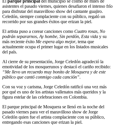
El
parque principal
del municipio se colmó de miles de
asistentes el pasado viernes, quienes desafiaron el intenso frío
para disfrutar del maravilloso show del cantante guajiro.
Celedón, siempre complaciente con su público, regaló un
recorrido por sus grandes éxitos que erizan la piel.
El artista puso a corear canciones como
Cuatro rosas
,
No
podrán separarnos
,
Ay hombe
,
Sin perdón
,
Esta vida
y su
más reciente éxito
Me espera algo mejor
, tema que
actualmente ocupa el primer lugar en los listados musicales
del país.
Al cierre de su presentación, Jorge Celedón agradeció la
emotividad de los mosquerunos y destacó el cariño recibido:
“Me llevo un recuerdo muy bonito de Mosquera y de este
público que cantó conmigo cada canción”
.
Con su voz y carisma, Jorge Celedón ratificó una vez más
por qué es uno de los artistas vallenatos más queridos y la
figura estelar de las celebraciones en Colombia.
El parque principal de Mosquera se llenó en la noche del
pasado viernes para ver el maravilloso show de Jorge
Celedón quien fue el artista complaciente con su público,
entregando esas canciones que erizan la piel.