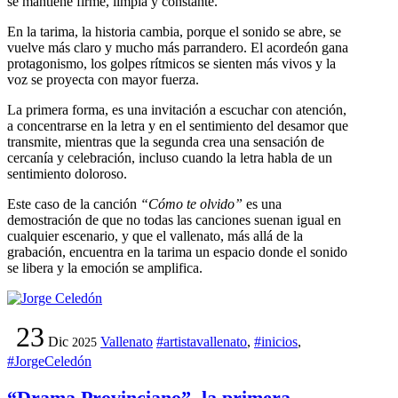
se mantiene firme, limpia y constante.
En la tarima, la historia cambia, porque el sonido se abre, se
vuelve más claro y mucho más parrandero. El acordeón gana
protagonismo, los golpes rítmicos se sienten más vivos y la
voz se proyecta con mayor fuerza.
La primera forma, es una invitación a escuchar con atención,
a concentrarse en la letra y en el sentimiento del desamor que
transmite, mientras que la segunda crea una sensación de
cercanía y celebración, incluso cuando la letra habla de un
sentimiento doloroso.
Este caso de la canción
“Cómo te olvido”
es una
demostración de que no todas las canciones suenan igual en
cualquier escenario, y que el vallenato, más allá de la
grabación, encuentra en la tarima un espacio donde el sonido
se libera y la emoción se amplifica.
23
Dic
Vallenato
#artistavallenato
,
#inicios
,
2025
#JorgeCeledón
“Drama Provinciano”, la primera