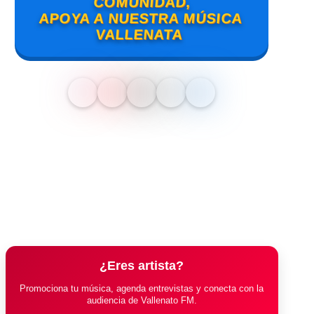
COMUNIDAD,
APOYA A NUESTRA MÚSICA
VALLENATA
¿Eres artista?
Promociona tu música, agenda entrevistas y conecta con la
audiencia de Vallenato FM.