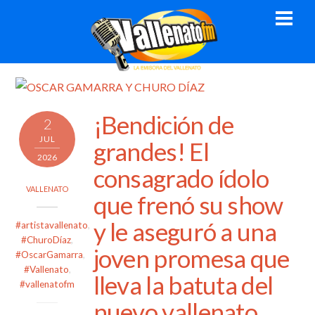
Skip
Men
to
content
¡Bendición de
2
JUL
grandes! El
2026
consagrado ídolo
VALLENATO
que frenó su show
y le aseguró a una
#artistavallenato
,
#ChuroDíaz
,
joven promesa que
#OscarGamarra
,
#Vallenato
,
lleva la batuta del
#vallenatofm
nuevo vallenato