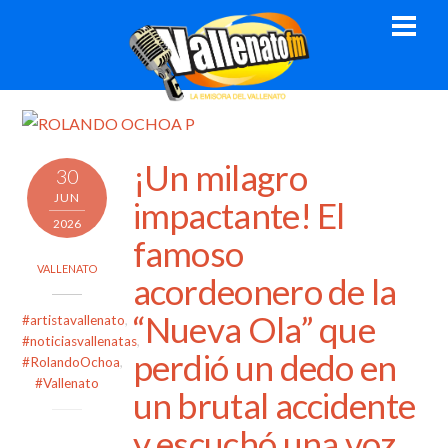
Skip
Men
to
content
¡Un milagro
30
JUN
impactante! El
2026
famoso
VALLENATO
acordeonero de la
“Nueva Ola” que
#artistavallenato
,
#noticiasvallenatas
,
perdió un dedo en
#RolandoOchoa
,
#Vallenato
un brutal accidente
y escuchó una voz