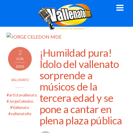
Skip
Men
to
content
¡Humildad pura!
2
JUN
Ídolo del vallenato
2026
sorprende a
VALLENATO
músicos de la
tercera edad y se
#artistavallenato
,
#JorgeCeledon
,
pone a cantar en
#Vallenato
,
#vallenatofm
plena plaza pública