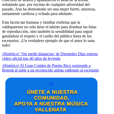
señalando que, por encima de cualquier adversidad del
pasado, Ana ha demostrado ser una mujer fuerte, amorosa,
sumamente cariñosa y echada para adelante.
Esta faceta tan humana y familiar reafirma que la
valduparense no solo tiene el talento para dominar las listas
de reproducción, sino también la sensibilidad para seguir
ganándose el respeto y el cariño del público fuera de los
escenarios. ¡Un verdadero ejemplo de que el amor lo sana
todo!
¡Histórico! ‘Sin medir distancias’ de Diomedes Díaz estrena
video oficial tras 40 años de leyenda
¡Histórico! El Gran Combo de Puerto Rico sorprende a
Bogotá al subir a un reconocido artista vallenato al escenario
🤍
ÚNETE A NUESTRA
COMUNIDAD,
APOYA A NUESTRA MÚSICA
VALLENATA