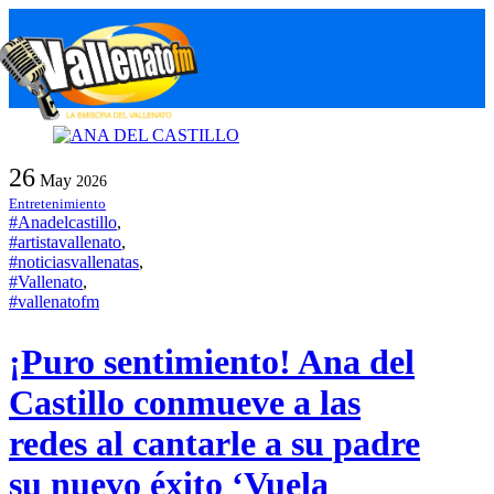
Skip
M
to
content
26
May
2026
Entretenimiento
#Anadelcastillo
,
#artistavallenato
,
#noticiasvallenatas
,
#Vallenato
,
#vallenatofm
¡Puro sentimiento! Ana del
Castillo conmueve a las
redes al cantarle a su padre
su nuevo éxito ‘Vuela