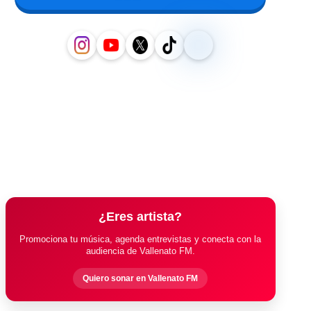
¿Eres artista?
Promociona tu música, agenda entrevistas y conecta con la
audiencia de Vallenato FM.
Quiero sonar en Vallenato FM