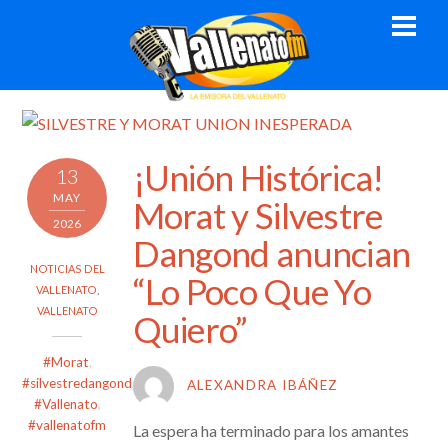
Skip
Men
to
content
¡Unión Histórica!
13
MAY
Morat y Silvestre
2026
Dangond anuncian
NOTICIAS DEL
“Lo Poco Que Yo
VALLENATO
,
VALLENATO
Quiero”
#Morat
,
#silvestredangond
,
ALEXANDRA IBÁÑEZ
#Vallenato
,
#vallenatofm
La espera ha terminado para los amantes