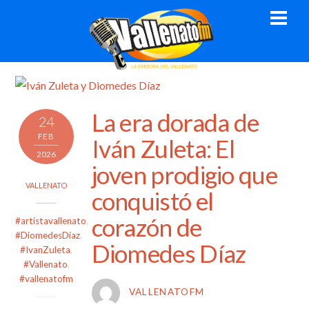
Skip
Men
to
content
La era dorada de
24
FEB
Iván Zuleta: El
2026
joven prodigio que
VALLENATO
conquistó el
corazón de
#artistavallenato
,
#DiomedesDiaz
,
Diomedes Díaz
#IvanZuleta
,
#Vallenato
,
#vallenatofm
VALLENATOFM