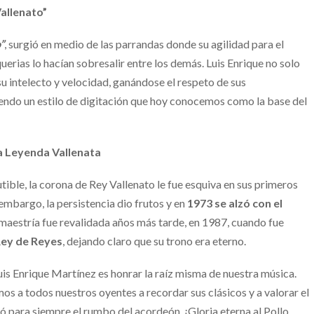
Vallenato”
”
, surgió en medio de las parrandas donde su agilidad para el
querias lo hacían sobresalir entre los demás. Luis Enrique no solo
u intelecto y velocidad, ganándose el respeto de sus
ndo un estilo de digitación que hoy conocemos como la base del
 la Leyenda Vallenata
tible, la corona de Rey Vallenato le fue esquiva en sus primeros
embargo, la persistencia dio frutos y en
1973 se alzó con el
 maestría fue revalidada años más tarde, en 1987, cuando fue
ey de Reyes
, dejando claro que su trono era eterno.
is Enrique Martínez es honrar la raíz misma de nuestra música.
amos a todos nuestros oyentes a recordar sus clásicos y a valorar el
ó para siempre el rumbo del acordeón. ¡Gloria eterna al Pollo