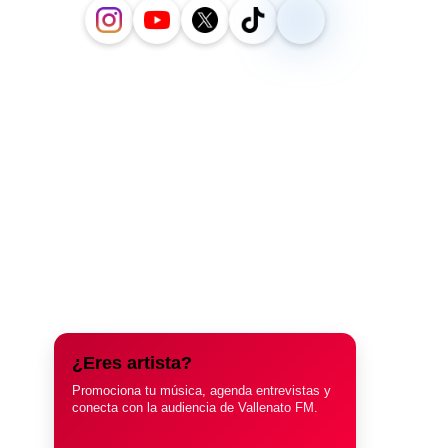
¿Eres artista?
Promociona tu música, agenda entrevistas y
conecta con la audiencia de Vallenato FM.