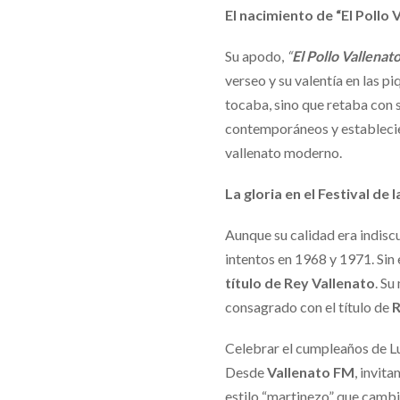
El nacimiento de “El Pollo 
Su apodo,
“
El Pollo Vallenato
verseo y su valentía en las pi
tocaba, sino que retaba con s
contemporáneos y establecie
vallenato moderno.
La gloria en el Festival de
Aunque su calidad era indiscu
intentos en 1968 y 1971. Sin 
título de Rey Vallenato
. Su
consagrado con el título de
R
Celebrar el cumpleaños de Lu
Desde
Vallenato FM
, invit
estilo “martinezo” que cambi