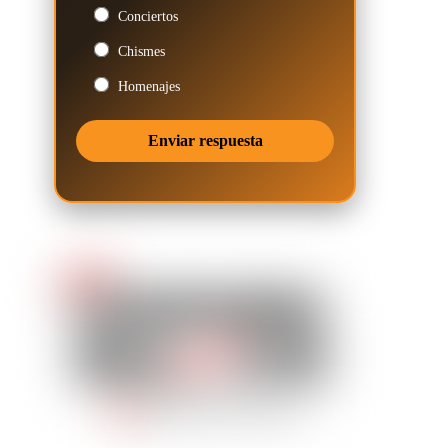
Conciertos
Chismes
Homenajes