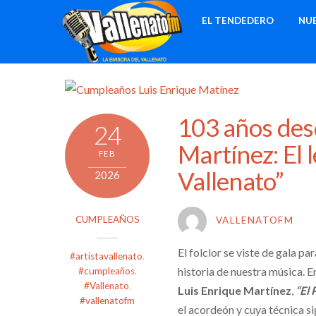
Skip
EL TENDEDERO
NU
to
content
103 años des
24
Martínez: El 
FEB
Vallenato”
2026
CUMPLEAÑOS
VALLENATOFM
El folclor se viste de gala pa
#artistavallenato
,
historia de nuestra música. 
#cumpleaños
,
#Vallenato
,
Luis Enrique Martínez
,
“El 
#vallenatofm
el acordeón y cuya técnica s