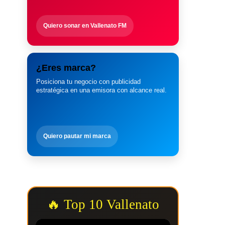
Quiero sonar en Vallenato FM
¿Eres marca?
Posiciona tu negocio con publicidad
estratégica en una emisora con alcance real.
Quiero pautar mi marca
🔥 Top 10 Vallenato