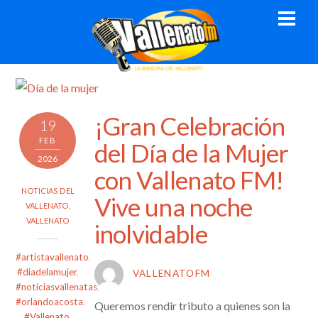
Skip
Men
to
content
¡Gran Celebración
19
FEB
del Día de la Mujer
2026
con Vallenato FM!
NOTICIAS DEL
Vive una noche
VALLENATO
,
VALLENATO
inolvidable
#artistavallenato
,
#diadelamujer
,
VALLENATOFM
#noticiasvallenatas
,
#orlandoacosta
,
Queremos rendir tributo a quienes son la
#Vallenato
,