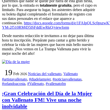
Queremos que nadie se quede por fuera de esta gran fiesta,
por lo que, la entrada es
totalmente gratuita
, pero el cupo es
limitado. Para asegurar tu lugar, los asistentes deben adquirir
su boleta digital completando el formulario de registro con
sus datos personales en el enlace que aparece a
continuación.
https://docs.google.com/forms/d/e/1FAIpQLSc0p
YM-2f510RMjD5lSFddEwRkQ/viewform
Desde nuestra redacción te invitamos a no dejar para última
hora tu inscripción. Prepárate para cantar a grito herido y
celebrar la vida de las mujeres que hacen más bello nuestro
mundo. ¡Nos vemos en La Trampa Vallenata para vivir la
mejor noche del año!
19
Feb
Noticias del vallenato
,
Vallenato
2026
#artistavallenato
,
#diadelamujer
,
#noticiasvallenatas
,
#orlandoacosta
,
#Vallenato
,
#vallenatofm
¡Gran Celebración del Día de la Mujer
con Vallenato FM! Vive una noche
inolvidable