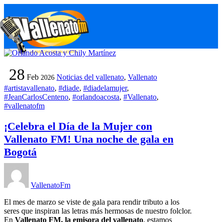
Skip
M
to
content
28
Feb
Noticias del vallenato
,
Vallenato
2026
#artistavallenato
,
#diade
,
#diadelamujer
,
#JeanCarlosCenteno
,
#orlandoacosta
,
#Vallenato
,
#vallenatofm
¡Celebra el Día de la Mujer con
Vallenato FM! Una noche de gala en
Bogotá
VallenatoFm
El mes de marzo se viste de gala para rendir tributo a los
seres que inspiran las letras más hermosas de nuestro folclor.
En
Vallenato FM, la emisora del vallenato
, estamos