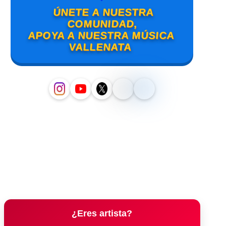
ÚNETE A NUESTRA
COMUNIDAD,
APOYA A NUESTRA MÚSICA
VALLENATA
¿Eres artista?