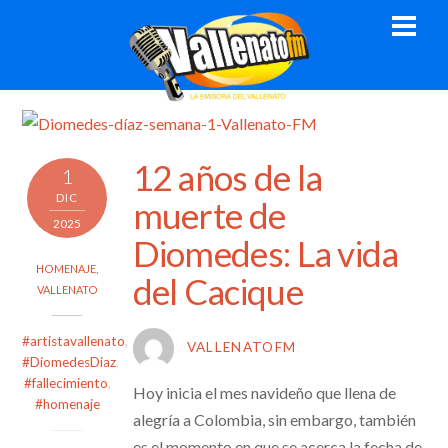
Skip
Men
to
content
12 años de la
1
DIC
muerte de
2025
Diomedes: La vida
HOMENAJE
,
del Cacique
VALLENATO
#artistavallenato
,
VALLENATOFM
#DiomedesDiaz
,
#fallecimiento
,
Hoy inicia el mes navideño que llena de
#homenaje
alegría a Colombia, sin embargo, también
es el momento en que se acerca la fecha de