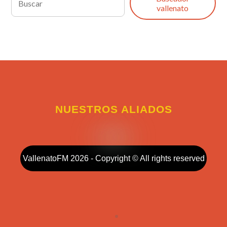
vallenato
NUESTROS ALIADOS
VallenatoFM 2026 - Copyright © All rights reserved
Collapse