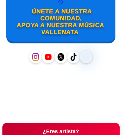
🤍
ÚNETE A NUESTRA
COMUNIDAD,
APOYA A NUESTRA MÚSICA
VALLENATA
¿Eres artista?