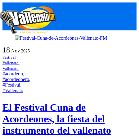
Skip
M
to
content
18
Nov
2025
Festival
Vallenato
,
Vallenato
#acordeon
,
#acordeonero
,
#Festival
,
#Vallenato
El Festival Cuna de
Acordeones, la fiesta del
instrumento del vallenato