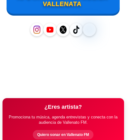
VALLENATA
¿Eres artista?
Promociona tu música, agenda entrevistas y conecta con la
audiencia de Vallenato FM.
Quiero sonar en Vallenato FM