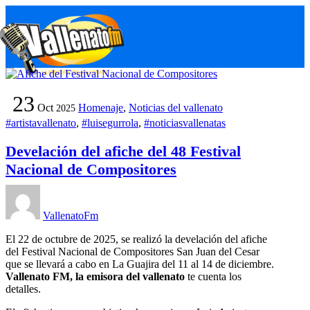
Skip
M
to
content
23
Oct
Homenaje
,
Noticias del vallenato
2025
#artistavallenato
,
#luisegurrola
,
#noticiasvallenatas
Develación del afiche del 48 Festival
Nacional de Compositores
VallenatoFm
El 22 de octubre de 2025, se realizó la develación del afiche
del Festival Nacional de Compositores San Juan del Cesar
que se llevará a cabo en La Guajira del 11 al 14 de diciembre.
Vallenato FM, la emisora del vallenato
te cuenta los
detalles.