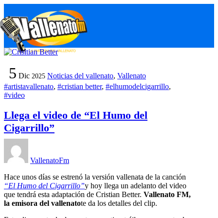
Skip
M
to
content
5
Dic
Noticias del vallenato
,
Vallenato
2025
#artistavallenato
,
#cristian better
,
#elhumodelcigarrillo
,
#video
Llega el video de “El Humo del
Cigarrillo”
VallenatoFm
Hace unos días se estrenó la versión vallenata de la canción
“El Humo del Cigarrillo”
y hoy llega un adelanto del video
que tendrá esta adaptación de Cristian Better.
Vallenato FM,
la emisora del vallenato
te da los detalles del clip.