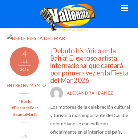
Skip
Men
to
content
¡Debuto histórico en la
4
Bahía! El exitoso artista
JUL
internacional que cantará
2026
por primera vez en la Fiesta
del Mar 2026
ENTRETENIMIENTO
ALEXANDRA IBÁÑEZ
#Beele
,
Los motores de la celebración cultural
#FiestadelMar
,
#SantaMarta
y turística más importante del Caribe
colombiano se encendieron
oficialmente en el interior del país,