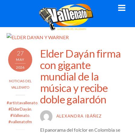
Skip
Men
to
content
Elder Dayán firma
27
MAY
con gigante
2026
mundial de la
NOTICIAS DEL
música y recibe
VALLENATO
doble galardón
#artistavallenato
,
#ElderDayán
,
#Vallenato
,
ALEXANDRA IBÁÑEZ
#vallenatofm
El panorama del folclor en Colombia se