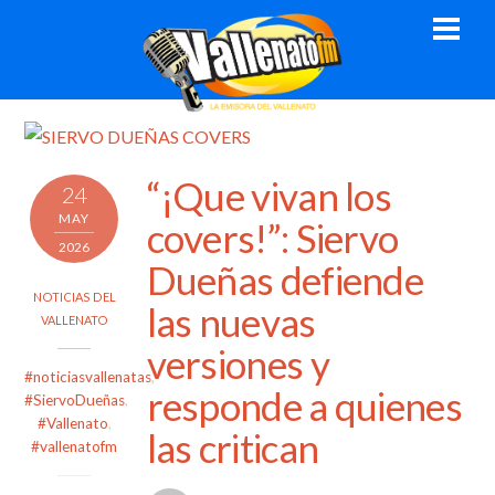
Skip
Men
to
content
“¡Que vivan los
24
MAY
covers!”: Siervo
2026
Dueñas defiende
NOTICIAS DEL
las nuevas
VALLENATO
versiones y
#noticiasvallenatas
,
responde a quienes
#SiervoDueñas
,
#Vallenato
,
las critican
#vallenatofm