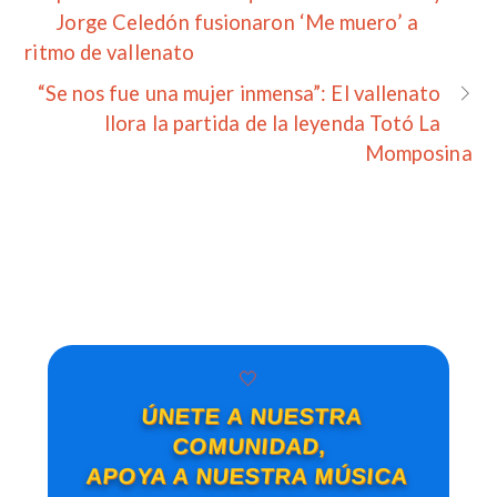
Jorge Celedón fusionaron ‘Me muero’ a
ritmo de vallenato
“Se nos fue una mujer inmensa”: El vallenato
llora la partida de la leyenda Totó La
Momposina
🤍
ÚNETE A NUESTRA
COMUNIDAD,
APOYA A NUESTRA MÚSICA