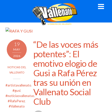
Skip
Men
to
content
“De las voces más
19
MAY
potentes”: El
2026
emotivo elogio de
NOTICIAS DEL
Gusi a Rafa Pérez
VALLENATO
tras su unión en
#artistavallenato
,
Vallenato Social
#gusi
,
#noticiasvallenatas
,
Club
#RafaPerez
,
#Vallenato