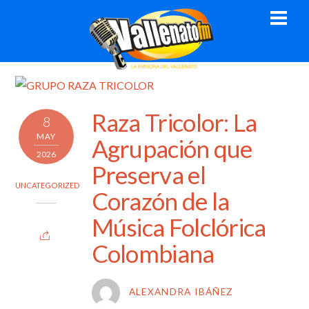
Skip
Men
to
content
Raza Tricolor: La
8
MAY
Agrupación que
2026
Preserva el
UNCATEGORIZED
Corazón de la
Música Folclórica
Colombiana
ALEXANDRA IBÁÑEZ