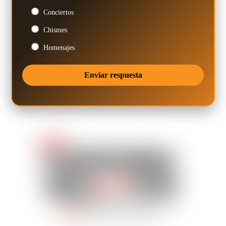
Conciertos
Chismes
Homenajes