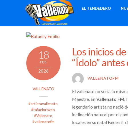
Skip
EL TENDEDERO
NU
to
content
Los inicios d
18
“Ídolo” antes
FEB
2026
VALLENATOFM
VALLENATO
El vallenato no sería lo mism
Maestre. En
Vallenato FM, l
#artistavallenato
,
legendario artista no nació 
#rafaelorozco
,
inclinación natural por el can
#Vallenato
,
locales en su natal Becerril,
#vallenatofm