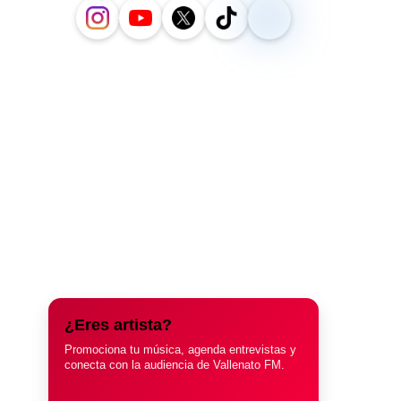
¿Eres artista?
Promociona tu música, agenda entrevistas y
conecta con la audiencia de Vallenato FM.