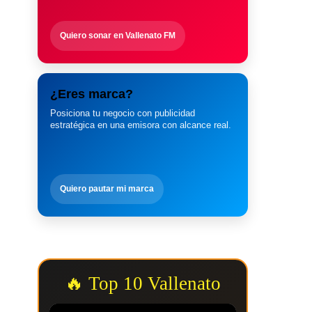
Quiero sonar en Vallenato FM
¿Eres marca?
Posiciona tu negocio con publicidad
estratégica en una emisora con alcance real.
Quiero pautar mi marca
🔥 Top 10 Vallenato