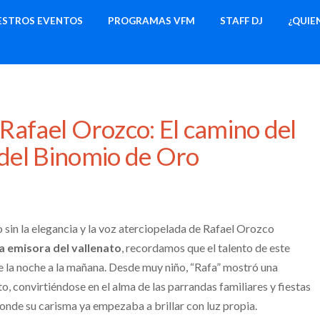
ESTROS EVENTOS
PROGRAMAS VFM
STAFF DJ
¿QUIE
e Rafael Orozco: El camino del
 del Binomio de Oro
o sin la elegancia y la voz aterciopelada de Rafael Orozco
a emisora del vallenato
, recordamos que el talento de este
de la noche a la mañana. Desde muy niño, “Rafa” mostró una
to, convirtiéndose en el alma de las parrandas familiares y fiestas
 donde su carisma ya empezaba a brillar con luz propia.