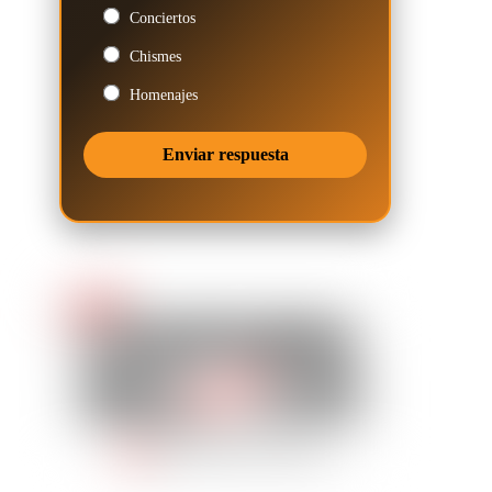
Conciertos
Chismes
Homenajes