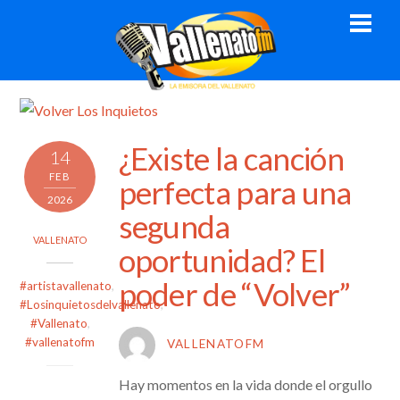
Skip
Men
to
content
¿Existe la canción
14
FEB
perfecta para una
2026
segunda
VALLENATO
oportunidad? El
poder de “Volver”
#artistavallenato
,
#Losinquietosdelvallenato
,
#Vallenato
,
#vallenatofm
VALLENATOFM
Hay momentos en la vida donde el orgullo