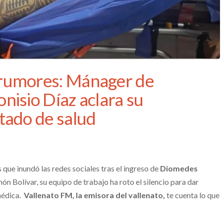
rumores: Mánager de
nisio Díaz aclara su
tado de salud
 que inundó las redes sociales tras el ingreso de
Diomedes
món Bolívar, su equipo de trabajo ha roto el silencio para dar
médica.
Vallenato FM, la emisora del vallenato,
te cuenta lo que