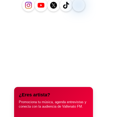
¿Eres artista?
Promociona tu música, agenda entrevistas y
conecta con la audiencia de Vallenato FM.