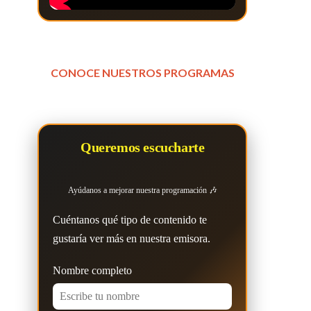
CONOCE NUESTROS PROGRAMAS
Queremos escucharte
Ayúdanos a mejorar nuestra programación 🎶
Cuéntanos qué tipo de contenido te
gustaría ver más en nuestra emisora.
Nombre completo