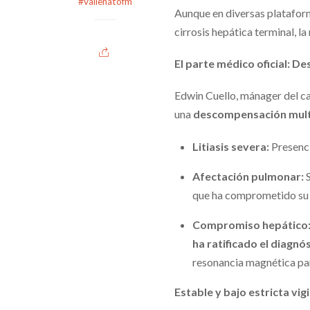
#vallenatofm
Aunque en diversas plataform
cirrosis hepática terminal, l
El parte médico oficial: 
Edwin Cuello, mánager del ca
una
descompensación mult
Litiasis severa:
Presenci
Afectación pulmonar:
S
que ha comprometido su c
Compromiso hepático
ha ratificado el diagnós
resonancia magnética par
Estable y bajo estricta vigi