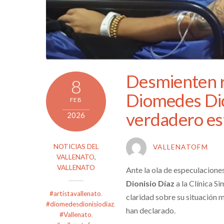
Desmienten 
8
Diomedes Dio
FEB
verdadero es
2026
NOTICIAS DEL
VALLENATOFM
VALLENATO
,
VALLENATO
Ante la ola de especulaciones
Dionisio Díaz
a la Clínica Si
#artistavallenato
,
claridad sobre su situación 
#diomedesdionisiodiaz
,
han declarado.
#Vallenato
,