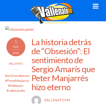
Skip
Men
to
content
La historia detrás
5
FEB
de “Obsesión”: El
2026
sentimiento de
VALLENATO
Sergio Amarís que
Peter Manjarrés
#artistavallenato
,
#PeterManjarrés
,
hizo eterno
#Vallenato
,
#vallenatofm
VALLENATOFM