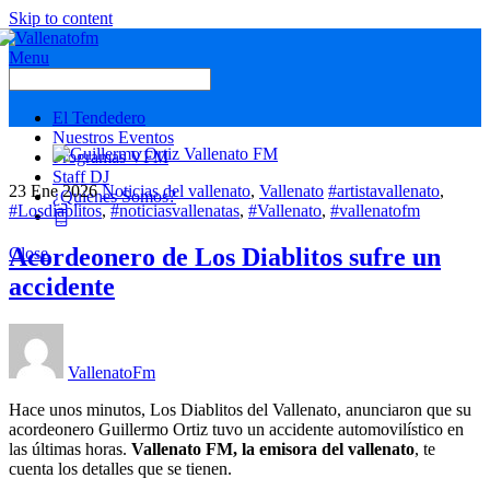
Skip to content
Menu
El Tendedero
Nuestros Eventos
Programas VFM
Staff DJ
23
Ene
2026
Noticias del vallenato
,
Vallenato
#artistavallenato
,
¿Quienes Somos?
#Losdiablitos
,
#noticiasvallenatas
,
#Vallenato
,
#vallenatofm
Acordeonero de Los Diablitos sufre un
Close
accidente
VallenatoFm
Hace unos minutos, Los Diablitos del Vallenato, anunciaron que su
acordeonero Guillermo Ortiz tuvo un accidente automovilístico en
las últimas horas.
Vallenato FM, la emisora del vallenato
, te
cuenta los detalles que se tienen.