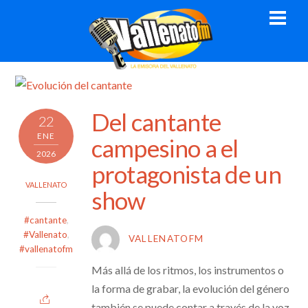
Skip
Men
to
content
Del cantante
22
ENE
campesino a el
2026
protagonista de un
VALLENATO
show
#cantante
,
#Vallenato
,
VALLENATOFM
#vallenatofm
Más allá de los ritmos, los instrumentos o
la forma de grabar, la evolución del género
también se puede contar a través de la voz