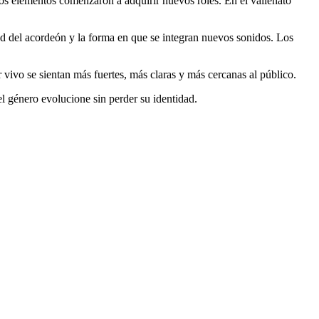
tos elementos comenzaron a adquirir nuevos roles. En el vallenato
ad del acordeón y la forma en que se integran nuevos sonidos. Los
 vivo se sientan más fuertes, más claras y más cercanas al público.
el género evolucione sin perder su identidad.