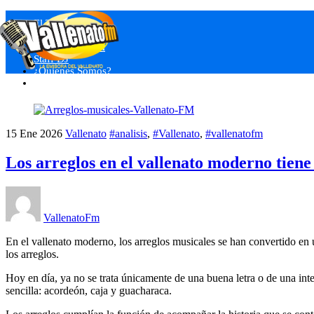
Skip
Menu
El Tendedero
to
Nuestros Eventos
content
Programas VFM
Staff DJ
¿Quienes Somos?
Close
15
Ene
2026
Vallenato
#analisis
,
#Vallenato
,
#vallenatofm
Los arreglos en el vallenato moderno tiene
VallenatoFm
En el vallenato moderno, los arreglos musicales se han convertido en 
los arreglos.
Hoy en día, ya no se trata únicamente de una buena letra o de una inter
sencilla: acordeón, caja y guacharaca.