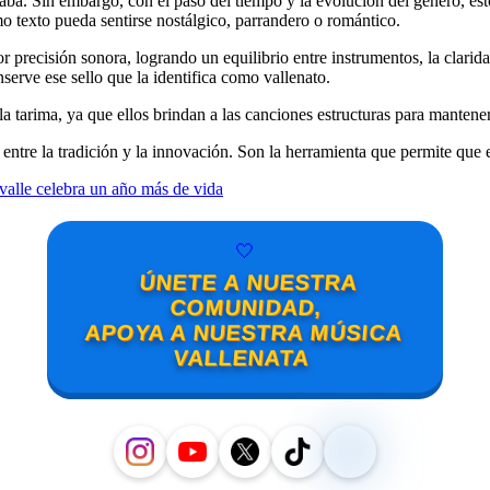
aba. Sin embargo, con el paso del tiempo y la evolución del género, es
mo texto pueda sentirse nostálgico, parrandero o romántico.
precisión sonora, logrando un equilibrio entre instrumentos, la clarid
serve ese sello que la identifica como vallenato.
la tarima, ya que ellos brindan a las canciones estructuras para mantener
 entre la tradición y la innovación. Son la herramienta que permite que 
alle celebra un año más de vida
🤍
ÚNETE A NUESTRA
COMUNIDAD,
APOYA A NUESTRA MÚSICA
VALLENATA