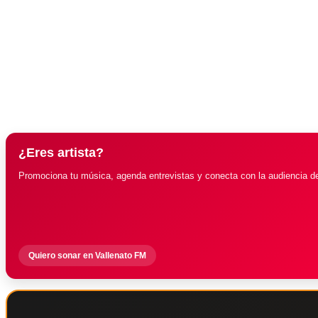
¿Eres artista?
Promociona tu música, agenda entrevistas y conecta con la audiencia d
Quiero sonar en Vallenato FM