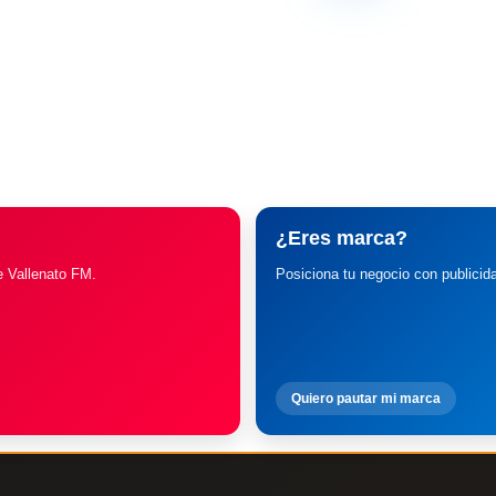
¿Eres marca?
e Vallenato FM.
Posiciona tu negocio con publicid
Quiero pautar mi marca