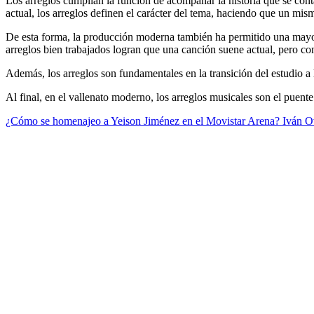
Los arreglos cumplían la función de acompañar la historia que se cont
actual, los arreglos definen el carácter del tema, haciendo que un mis
De esta forma, la producción moderna también ha permitido una mayor 
arreglos bien trabajados logran que una canción suene actual, pero con
Además, los arreglos son fundamentales en la transición del estudio a 
Al final, en el vallenato moderno, los arreglos musicales son el puente
¿Cómo se homenajeo a Yeison Jiménez en el Movistar Arena?
Iván Ov