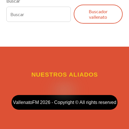
Buscar
Buscador
vallenato
NUESTROS ALIADOS
VallenatoFM 2026 - Copyright © All rights reserved