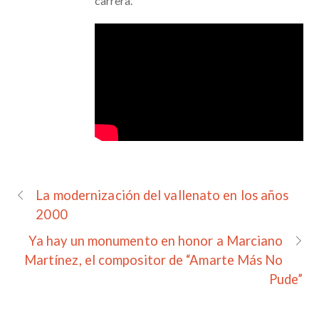
carrera.
La modernización del vallenato en los años
2000
Ya hay un monumento en honor a Marciano
Martínez, el compositor de “Amarte Más No
Pude”