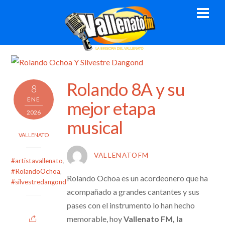
Skip
Men
to
content
Rolando 8A y su
8
ENE
mejor etapa
2026
musical
VALLENATO
VALLENATOFM
#artistavallenato
,
#RolandoOchoa
,
Rolando Ochoa es un acordeonero que ha
#silvestredangond
acompañado a grandes cantantes y sus
pases con el instrumento lo han hecho
memorable, hoy
Vallenato FM, la