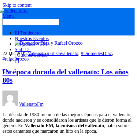
Skip to content
Menu
El Tendedero
Nuestros Eventos
Programas VFM
Staff DJ
22
Dic
2025
Vallenato
#artistavallenato
,
#DiomedesDiaz
,
¿Quienes Somos?
#rafaelorozco
La época dorada del vallenato: Los años
Close
80s
VallenatoFm
La década de 1980 fue una de las mejores épocas para el vallenato,
donde nacieron y se consolidaron los artistas que le dieron forma al
género. En
Vallenato FM, la emisora del
V
allenato
, habla sobre
estos cantantes que marcaron un hito en la época.