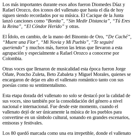
Los más importantes durante esos años fueron Diomedes Díaz y
Rafael Orozco, dos iconos del vallenato que hasta el día de hoy
siguen siendo recordados por su música. El Cacique de la Junta
lanzó canciones como “
Bonita”, “Sin Medir Distancia”, “Tú Eres
la Reina”, “El Cóndor Herido”
y otras.
El Ídolo, en cambio, de la mano del Binomio de Oro,
“De Caché”,
“Muere una Flor”, “Mi Novia y Mi Pueblo”, “Te seguiré
queriendo”
y muchos más, fueron las letras que llevaron a esta
agrupación y especialmente a Rafael Orozco a conocerse por
Colombia.
Otras voces que llenaron de musicalidad esta época fueron Jorge
Oñate, Poncho Zuleta, Beto Zabaleta y Miguel Morales, quienes se
encargaron de dejar en alto el vallenato romántico tanto con sus
poesías como su sentimentalismo.
Esta etapa dorada del vallenato no solo se destacó por la calidad de
sus voces, sino también por la consolidación del género a nivel
nacional e internacional. Fue desde este momento, cuando el
vallenato dejó de ser únicamente la música de los pueblos para
convertirse en un símbolo cultural, sonando en grandes escenarios,
emisoras y festivales.
Los 80 quedó marcada como una era irrepetible, donde el vallenato