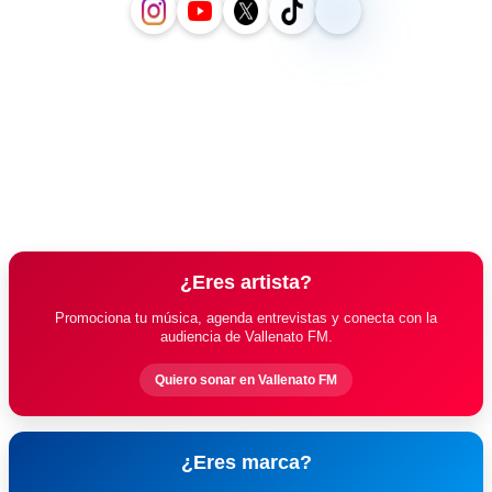
¿Eres artista?
Promociona tu música, agenda entrevistas y conecta con la
audiencia de Vallenato FM.
Quiero sonar en Vallenato FM
¿Eres marca?