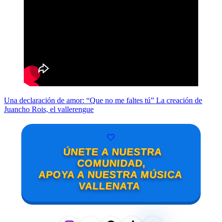
Una declaración de amor: “Que no me faltes tú”
La creación de
Juancho Rois, el vallerengue
🤍
ÚNETE A NUESTRA
COMUNIDAD,
APOYA A NUESTRA MÚSICA
VALLENATA