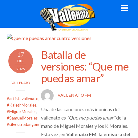
Skip
Men
to
content
Batalla de
17
DIC
versiones: “Que me
2025
puedas amar”
VALLENATO
VALLENATOFM
#artistavallenato
,
#KalethMorales
,
Una de las canciones más icónicas del
#MiguelMorales
,
vallenato es
“Que me puedas amar”
de la
#SamuelMorales
,
#silvestredangond
mano de Miguel Morales y los K Morales.
Esta vez, en
Vallenato FM, la emisora del