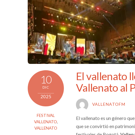
El vallenato l
10
Vallenato al 
DIC
2025
VALLENATOFM
FESTIVAL
El vallenato es un género que
VALLENATO
,
que se convirtió en patrimonio
VALLENATO
festivales de Bogotá.
Vallen