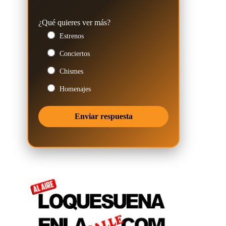
¿Qué quieres ver más?
Estrenos
Conciertos
Chismes
Homenajes