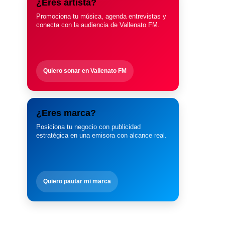
¿Eres artista?
Promociona tu música, agenda entrevistas y
conecta con la audiencia de Vallenato FM.
Quiero sonar en Vallenato FM
¿Eres marca?
Posiciona tu negocio con publicidad
estratégica en una emisora con alcance real.
Quiero pautar mi marca