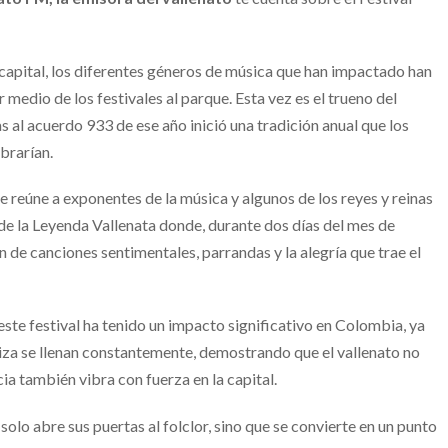
la capital, los diferentes géneros de música que han impactado han
edio de los festivales al parque. Esta vez es el trueno del
s al acuerdo 933 de ese año inició una tradición anual que los
ebrarían.
e reúne a exponentes de la música y algunos de los reyes y reinas
de la Leyenda Vallenata donde, durante dos días del mes de
n de canciones sentimentales, parrandas y la alegría que trae el
este festival ha tenido un impacto significativo en Colombia, ya
liza se llenan constantemente, demostrando que el vallenato no
cia también vibra con fuerza en la capital.
olo abre sus puertas al folclor, sino que se convierte en un punto