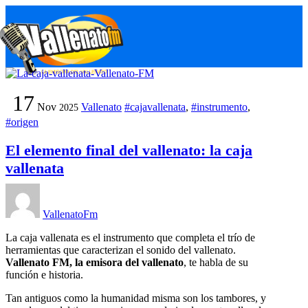
Skip
M
to
content
17
Nov
Vallenato
#cajavallenata
,
#instrumento
,
2025
#origen
El elemento final del vallenato: la caja
vallenata
VallenatoFm
La caja vallenata es el instrumento que completa el trío de
herramientas que caracterizan el sonido del vallenato.
Vallenato FM, la emisora del vallenato
, te habla de su
función e historia.
Tan antiguos como la humanidad misma son los tambores, y