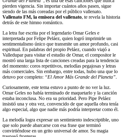
Grande del Planeta”
, es una de esas canciones que nunca
pierden vigencia. Sin importar cuántos años pasen, sigue
siendo de las más coreadas por el público vallenato.
Vallenato FM, la emisora del vallenato
, te revela la historia
detrás de este himno romántico.
La letra fue escrita por el legendario Omar Geles e
interpretada por Felipe Peláez, quien logró imprimirle un
sentimentalismo único que transmite un amor profundo, casi
espiritual. En palabras del propio Peláez, cuando viajó a
Valledupar para visitar el estudio de Omar, el compositor le
mostró una larga lista de canciones creadas para la tendencia
del momento: coros repetitivos, melodías pegajosas y letras
más comerciales. Sin embargo, entre todas, hubo una que lo
detuvo por completo:
“El Amor Más Grande del Planeta”
.
Curiosamente, este tema estuvo a punto de no ver la luz.
Omar Geles no había terminado de maquetarlo y la canción
estaba inconclusa. No era su prioridad. Pero Pipe Peláez
insistió una y otra vez, convencido de que aquella obra tenía
algo especial, algo que nadie más podría interpretar como él.
La melodía logra expresar un sentimiento indescriptible, uno
que solo puede abarcarse con esa frase que terminó
convirtiéndose en un grito universal de amor. Su magia
traspasó fronteras.