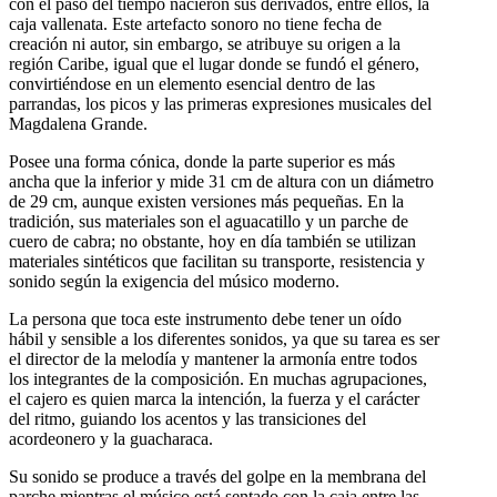
con el paso del tiempo nacieron sus derivados, entre ellos, la
caja vallenata. Este artefacto sonoro no tiene fecha de
creación ni autor, sin embargo, se atribuye su origen a la
región Caribe, igual que el lugar donde se fundó el género,
convirtiéndose en un elemento esencial dentro de las
parrandas, los picos y las primeras expresiones musicales del
Magdalena Grande.
Posee una forma cónica, donde la parte superior es más
ancha que la inferior y mide 31 cm de altura con un diámetro
de 29 cm, aunque existen versiones más pequeñas. En la
tradición, sus materiales son el aguacatillo y un parche de
cuero de cabra; no obstante, hoy en día también se utilizan
materiales sintéticos que facilitan su transporte, resistencia y
sonido según la exigencia del músico moderno.
La persona que toca este instrumento debe tener un oído
hábil y sensible a los diferentes sonidos, ya que su tarea es ser
el director de la melodía y mantener la armonía entre todos
los integrantes de la composición. En muchas agrupaciones,
el cajero es quien marca la intención, la fuerza y el carácter
del ritmo, guiando los acentos y las transiciones del
acordeonero y la guacharaca.
Su sonido se produce a través del golpe en la membrana del
parche mientras el músico está sentado con la caja entre las