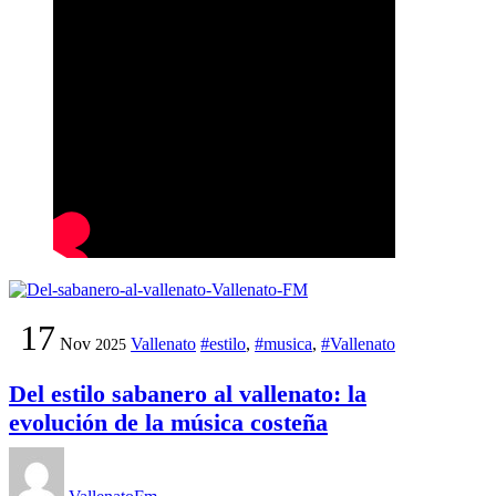
17
Nov
Vallenato
#estilo
,
#musica
,
#Vallenato
2025
Del estilo sabanero al vallenato: la
evolución de la música costeña