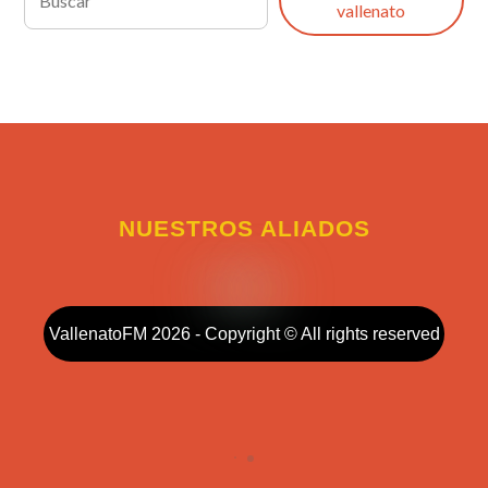
vallenato
NUESTROS ALIADOS
VallenatoFM 2026 - Copyright © All rights reserved
Collapse