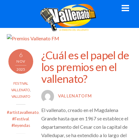
Skip
Men
to
content
¿Cuál es el papel de
6
NOV
los premios en el
2025
vallenato?
FESTIVAL
VALLENATO
,
VALLENATOFM
VALLENATO
El vallenato, creado en el Magdalena
#artistavallenato
,
Grande hasta que en 1967 se establece el
#Festival
,
#leyendas
departamento del Cesar con la capital de
Valledupar, se ha extendido a lo largo del