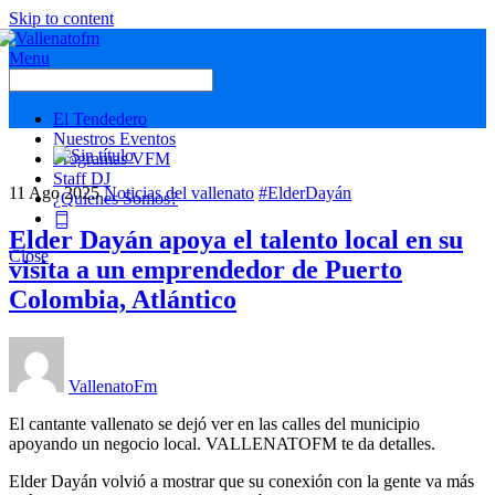
Skip to content
Menu
El Tendedero
Nuestros Eventos
Programas VFM
Staff DJ
11
Ago
2025
Noticias del vallenato
#ElderDayán
¿Quienes Somos?
Elder Dayán apoya el talento local en su
Close
visita a un emprendedor de Puerto
Colombia, Atlántico
VallenatoFm
El cantante vallenato se dejó ver en las calles del municipio
apoyando un negocio local. VALLENATOFM te da detalles.
Elder Dayán volvió a mostrar que su conexión con la gente va más