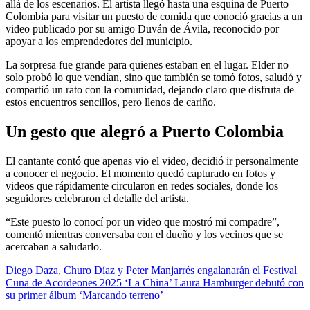
allá de los escenarios. El artista llegó hasta una esquina de Puerto
Colombia para visitar un puesto de comida que conoció gracias a un
video publicado por su amigo Duván de Ávila, reconocido por
apoyar a los emprendedores del municipio.
La sorpresa fue grande para quienes estaban en el lugar. Elder no
solo probó lo que vendían, sino que también se tomó fotos, saludó y
compartió un rato con la comunidad, dejando claro que disfruta de
estos encuentros sencillos, pero llenos de cariño.
Un gesto que alegró a Puerto Colombia
El cantante contó que apenas vio el video, decidió ir personalmente
a conocer el negocio. El momento quedó capturado en fotos y
videos que rápidamente circularon en redes sociales, donde los
seguidores celebraron el detalle del artista.
“Este puesto lo conocí por un video que mostró mi compadre”,
comentó mientras conversaba con el dueño y los vecinos que se
acercaban a saludarlo.
Diego Daza, Churo Díaz y Peter Manjarrés engalanarán el Festival
Cuna de Acordeones 2025
‘La China’ Laura Hamburger debutó con
su primer álbum ‘Marcando terreno’