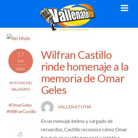
Skip
Men
to
content
Wilfran Castillo
17
JUL
rinde homenaje a la
2025
memoria de Omar
NOTICIAS DEL
Geles
VALLENATO
#OmarGeles
,
VALLENATOFM
#WilfranCastillo
En un mensaje íntimo y cargado de
recuerdos, Castillo reconoce cómo Omar
fue guía en su vida personal y artística