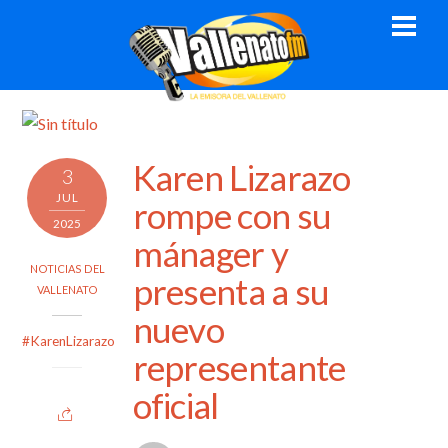
Skip
Men
to
content
Karen Lizarazo
3
JUL
rompe con su
2025
mánager y
NOTICIAS DEL
presenta a su
VALLENATO
nuevo
#KarenLizarazo
representante
oficial