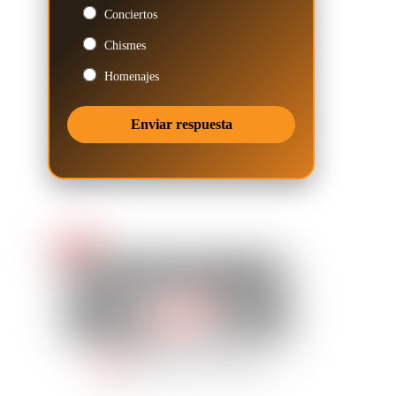
Conciertos
Chismes
Homenajes