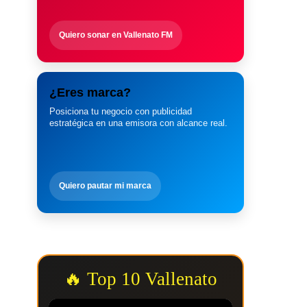
Quiero sonar en Vallenato FM
¿Eres marca?
Posiciona tu negocio con publicidad
estratégica en una emisora con alcance real.
Quiero pautar mi marca
🔥 Top 10 Vallenato