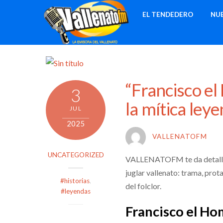
Skip
EL TENDEDERO
NU
to
content
“Francisco el
3
la mítica leye
JUL
2025
VALLENATOFM
UNCATEGORIZED
VALLENATOFM te da detalles 
juglar vallenato: trama, prot
#historias
,
del folclor.
#leyendas
Francisco el Ho