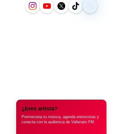
¿Eres artista?
Promociona tu música, agenda entrevistas y
conecta con la audiencia de Vallenato FM.