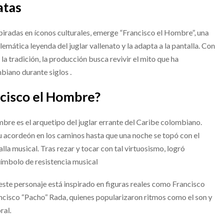
atas
spiradas en íconos culturales, emerge “Francisco el Hombre”, una
lemática leyenda del juglar vallenato y la adapta a la pantalla. Con
 la tradición, la producción busca revivir el mito que ha
biano durante siglos .
cisco el Hombre?
mbre es el arquetipo del juglar errante del Caribe colombiano.
su acordeón en los caminos hasta que una noche se topó con el
la musical. Tras rezar y tocar con tal virtuosismo, logró
símbolo de resistencia musical
este personaje está inspirado en figuras reales como Francisco
ncisco “Pacho” Rada, quienes popularizaron ritmos como el son y
ral.