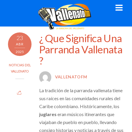
Skip
Men
to
content
¿ Que Significa Una
23
ABR
Parranda Vallenata
2025
?
NOTICIAS DEL
VALLENATO
VALLENATOFM
La tradición de la parranda vallenata tiene
sus raíces en las comunidades rurales del
Caribe colombiano. Históricamente, los
juglares
eran músicos itinerantes que
viajaban de pueblo en pueblo, llevando
consigo historias y noticias a través de sus