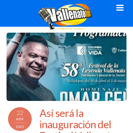
Skip
Men
to
content
Así será la
22
ABR
inauguración del
2025