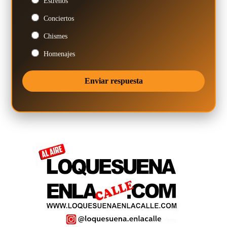
Estrenos
Conciertos
Chismes
Homenajes