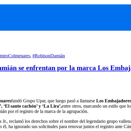
miroColmenares
,
#RobisonDamián
mián se enfrentan por la marca Los Embaja
nares
fundó Grupo Upar, que luego pasó a llamarse
Los Embajadores 
’, ‘El santo cachón’ y ‘La Lira’,
entre otros, marcando un estilo que l
án por el registro de la marca de la agrupación.
., reclamó los derechos sobre el nombre del legendario grupo vallenat
l, ha ignorado sus solicitudes para renovar juntos el registro ante C