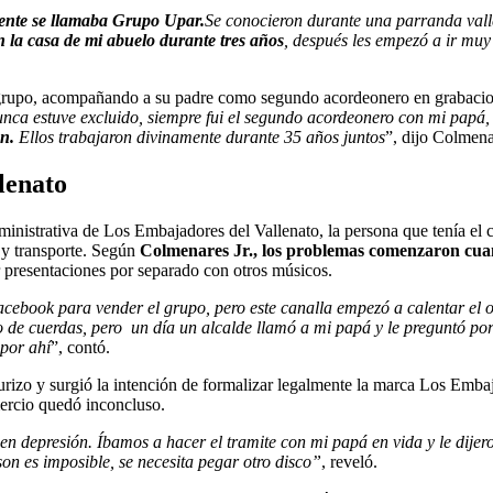
mente se llamaba Grupo Upar.
Se conocieron durante una parranda vall
n la casa de mi abuelo durante tres años
, después les empezó a ir mu
l grupo, acompañando a su padre como segundo acordeonero en grabacio
nunca estuve excluido, siempre fui el segundo acordeonero con mi papá
n.
Ellos trabajaron divinamente durante 35 años juntos
”, dijo Colmena
llenato
inistrativa de Los Embajadores del Vallenato, la persona que tenía el co
 y transporte. Según
Colmenares Jr., los problemas comenzaron cua
ar presentaciones por separado con otros músicos.
cebook para vender el grupo, pero este canalla empezó a calentar el oí
e cuerdas, pero un día un alcalde llamó a mi papá y le preguntó por 
por ahí
”, contó.
urizo y surgió la intención de formalizar legalmente la marca Los Emba
mercio quedó inconcluso.
 depresión. Íbamos a hacer el tramite con mi papá en vida y le dijeron
son es imposible, se necesita pegar otro disco”
, reveló.