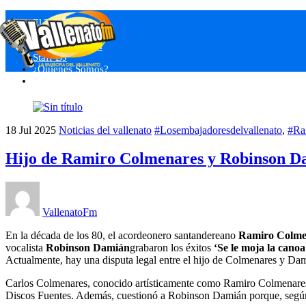
Skip
Menu
El Tendedero
to
Nuestros Eventos
content
Programas VFM
Staff DJ
¿Quienes Somos?
Close
18
Jul
2025
Noticias del vallenato
#Losembajadoresdelvallenato
,
#Ra
Hijo de Ramiro Colmenares y Robinson Da
VallenatoFm
En la década de los 80, el acordeonero santandereano
Ramiro Colme
vocalista
Robinson Damián
grabaron los éxitos
‘Se le moja la canoa
Actualmente, hay una disputa legal entre el hijo de Colmenares y Dami
Carlos Colmenares, conocido artísticamente como Ramiro Colmenares Jr
Discos Fuentes. Además, cuestionó a Robinson Damián porque, según é