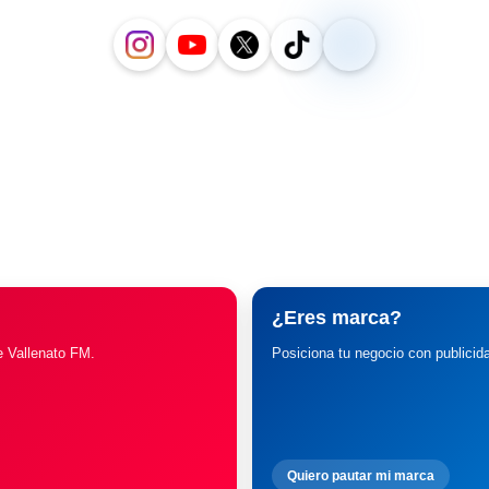
¿Eres marca?
e Vallenato FM.
Posiciona tu negocio con publicid
Quiero pautar mi marca