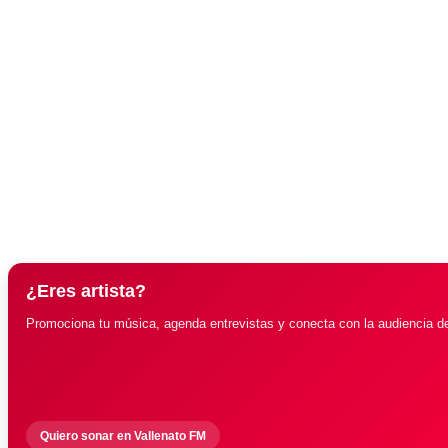
¿Eres artista?
Promociona tu música, agenda entrevistas y conecta con la audiencia d
Quiero sonar en Vallenato FM