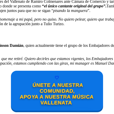
ores del Vallenato de Ramiro Colmenares ante Cámara de Comercio y ta
o donde se presenta como
“
el único cantante original del grupo”
.
Tamb
bajen juntos para que no se sigan “
pisando la manguera
”.
homenaje a mi papá, pero no quiso. No quiero pelear, quiero que traba
ón de la agrupación junto a Tulio Turizo.
inson Damián
, quien actualmente tiene el grupo de los Embajadores de
que me retiré. Quiero decirles que estamos vigentes, los Embajadores d
upación, estamos cumpliendo con las giras, mi manager es Manuel Da
🤍
ÚNETE A NUESTRA
COMUNIDAD,
APOYA A NUESTRA MÚSICA
VALLENATA