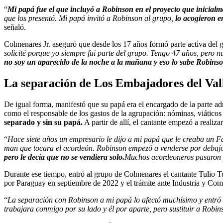
“
Mi papá fue el que incluyó a Robinson en el proyecto que inicial
que los presentó. Mi papá invitó a Robinson al grupo,
lo acogieron e
señaló.
Colmenares Jr. aseguró que desde los 17 años formó parte activa de
solicité porque yo siempre fui parte del grupo. Tengo 47 años, pero 
no soy un aparecido de la noche a la mañana y eso lo sabe Robinso
La separación de Los Embajadores del Va
De igual forma, manifestó que su papá era el encargado de la parte adm
como el responsable de los gastos de la agrupación: nóminas, viáticos
separado y sin su papá.
A partir de allí, el cantante empezó a realiz
“
Hace siete años un empresario le dijo a mi papá que le creaba un Fa
man que tocara el acordeón. Robinson empezó a venderse por debajo d
pero le decía que no se vendiera solo.
Muchos acordeoneros pasaron 
Durante ese tiempo, entró al grupo de Colmenares el cantante Tulio T
por Paraguay en septiembre de 2022 y el trámite ante Industria y Co
“
La separación con Robinson a mi papá lo afectó muchísimo y entró en
trabajara conmigo por su lado y él por aparte, pero sustituir a Robin