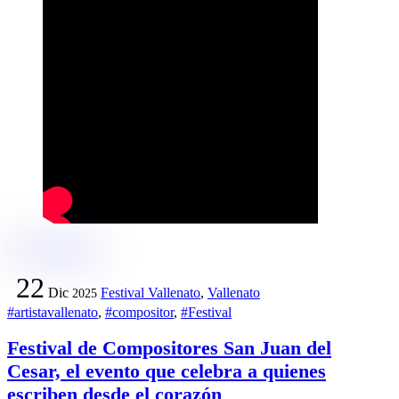
22
Dic
Festival Vallenato
,
Vallenato
2025
#artistavallenato
,
#compositor
,
#Festival
Festival de Compositores San Juan del
Cesar, el evento que celebra a quienes
escriben desde el corazón