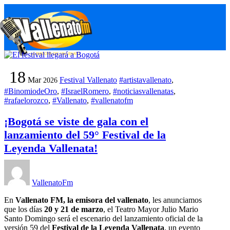
Skip
M
to
content
18
Mar
Festival Vallenato
#artistavallenato
,
2026
#BinomiodeOro
,
#IsraelRomero
,
#noticiasvallenatas
,
#rafaelorozco
,
#Vallenato
,
#vallenatofm
¡Bogotá se viste de gala con el
lanzamiento del 59° Festival de la
Leyenda Vallenata!
VallenatoFm
En
Vallenato FM, la emisora del vallenato
, les anunciamos
que los días
20 y 21 de marzo
, el Teatro Mayor Julio Mario
Santo Domingo será el escenario del lanzamiento oficial de la
versión 59 del
Festival de la Leyenda Vallenata
, un evento