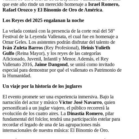
que este año rinde un merecido homenaje a
Israel Romero,
Rafael Orozco y El Binomio de Oro de América
.
Los Reyes del 2025 engalanan la noche
La velada contará con la presencia de la corte real del 58°
Festival de la Leyenda Vallenata, el cual fue en homenaje a
Omar Geles. Los asistentes podrán disfrutar del talento de
Iván Zuleta Barros
(Rey Profesional),
Heinis Yulieth
Gulfo
(Reina Mayor), y los reyes de las categorías
Aficionado, Juvenil, Infantil y Menor. Además, el Rey
Vallenato 2016,
Jaime Dangond
, se unirá como invitado
especial para demostrar por qué el vallenato es Patrimonio de
la Humanidad.
Un viaje por la historia de los juglares
El evento promete ser una experiencia inmersiva. Bajo la
narración del actor y músico
Víctor José Navarro
, quien
personificará a un juglar viajero, el público recorrerá la
evolución de los cuatro aires. La
Dinastía Romero
, pilar
fundamental del folclor, tendrá una participación estelar para
recordar el legado de una de las agrupaciones más
internacionales de nuestra música: El Binomio de Oro.