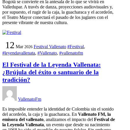
Bogotá se convierte en la antesala de lo que se vivirá en
Valledupar. A través de danza, proyecciones audiovisuales y,
por supuesto, el rugir de la caja, la guacharaca y el acordeón,
el Teatro Mayor conectará el pasado de los juglares con el
presente vibrante de nuestra cultura.
12
Mar
Festival Vallenato
#Festival
,
2026
#leyendavallenata
,
#Vallenato
,
#vallenatofm
El Festival de la Leyenda Vallenata:
¿Brújula del éxito o santuario de la
tradición?
VallenatoFm
Es imposible entender la identidad de Colombia sin el sonido
del acordeón, la caja y la guacharaca. En
Vallenato FM, la
emisora del vallenato
, analizamos el impacto del
Festival de
la Leyenda Vallenata
, un evento que desde su nacimiento
en 1968 ha sido el guardián de nuestro folclor. Sin embargo,