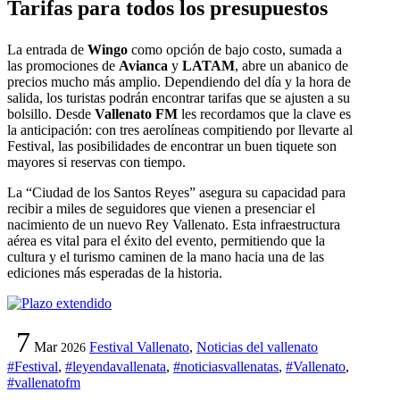
Tarifas para todos los presupuestos
La entrada de
Wingo
como opción de bajo costo, sumada a
las promociones de
Avianca
y
LATAM
, abre un abanico de
precios mucho más amplio. Dependiendo del día y la hora de
salida, los turistas podrán encontrar tarifas que se ajusten a su
bolsillo. Desde
Vallenato FM
les recordamos que la clave es
la anticipación: con tres aerolíneas compitiendo por llevarte al
Festival, las posibilidades de encontrar un buen tiquete son
mayores si reservas con tiempo.
La “Ciudad de los Santos Reyes” asegura su capacidad para
recibir a miles de seguidores que vienen a presenciar el
nacimiento de un nuevo Rey Vallenato. Esta infraestructura
aérea es vital para el éxito del evento, permitiendo que la
cultura y el turismo caminen de la mano hacia una de las
ediciones más esperadas de la historia.
7
Mar
Festival Vallenato
,
Noticias del vallenato
2026
#Festival
,
#leyendavallenata
,
#noticiasvallenatas
,
#Vallenato
,
#vallenatofm