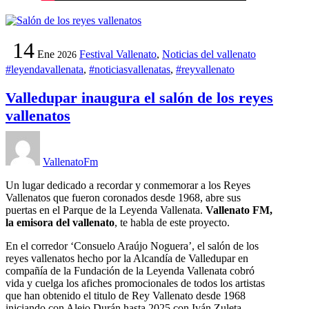
14
Ene
Festival Vallenato
,
Noticias del vallenato
2026
#leyendavallenata
,
#noticiasvallenatas
,
#reyvallenato
Valledupar inaugura el salón de los reyes
vallenatos
VallenatoFm
Un lugar dedicado a recordar y conmemorar a los Reyes
Vallenatos que fueron coronados desde 1968, abre sus
puertas en el Parque de la Leyenda Vallenata.
Vallenato FM,
la emisora del vallenato
, te habla de este proyecto.
En el corredor ‘Consuelo Araújo Noguera’, el salón de los
reyes vallenatos hecho por la Alcandía de Valledupar en
compañía de la Fundación de la Leyenda Vallenata cobró
vida y cuelga los afiches promocionales de todos los artistas
que han obtenido el titulo de Rey Vallenato desde 1968
iniciando con Alejo Durán hasta 2025 con Iván Zuleta.