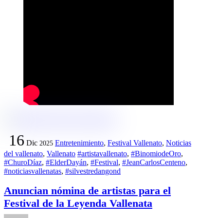
16
Dic
Entretenimiento
,
Festival Vallenato
,
Noticias
2025
del vallenato
,
Vallenato
#artistavallenato
,
#BinomiodeOro
,
#ChuroDíaz
,
#ElderDayán
,
#Festival
,
#JeanCarlosCenteno
,
#noticiasvallenatas
,
#silvestredangond
Anuncian nómina de artistas para el
Festival de la Leyenda Vallenata