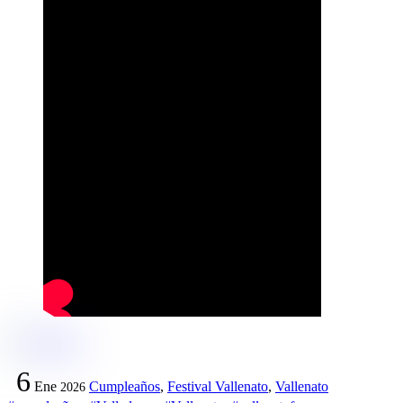
6
Ene
Cumpleaños
,
Festival Vallenato
,
Vallenato
2026