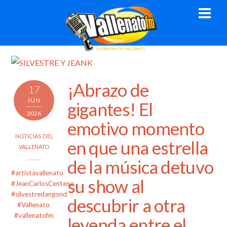
Skip
Men
to
content
¡Abrazo de
17
JUN
gigantes! El
2026
emotivo momento
NOTICIAS DEL
en que una estrella
VALLENATO
de la música detuvo
#artistavallenato
,
su show al
#JeanCarlosCenteno
,
#silvestredangond
,
descubrir a otra
#Vallenato
,
#vallenatofm
leyenda entre el