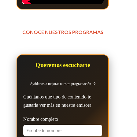
CONOCE NUESTROS PROGRAMAS
Queremos escucharte
Ayúdanos a mejorar nuestra programación 🎶
Cuéntanos qué tipo de contenido te
gustaría ver más en nuestra emisora.
Nombre completo