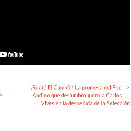
¡Rugió El Campín! La promesa del Pop
e
Andino que deslumbró junto a Carlos
Vives en la despedida de la Selección