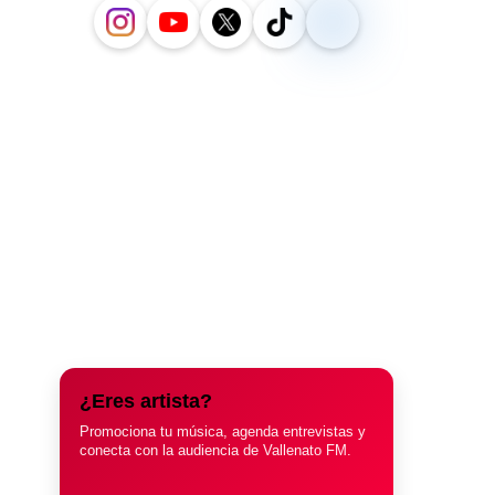
¿Eres artista?
Promociona tu música, agenda entrevistas y
conecta con la audiencia de Vallenato FM.