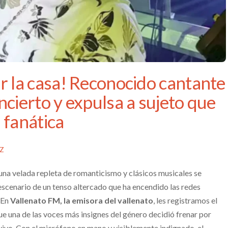
r la casa! Reconocido cantante
ncierto y expulsa a sujeto que
 fanática
EZ
na velada repleta de romanticismo y clásicos musicales se
escenario de un tenso altercado que ha encendido las redes
. En
Vallenato FM, la emisora del vallenato
, les registramos el
 una de las voces más insignes del género decidió frenar por
ivo. Con el micrófono en mano y visiblemente indignado, el