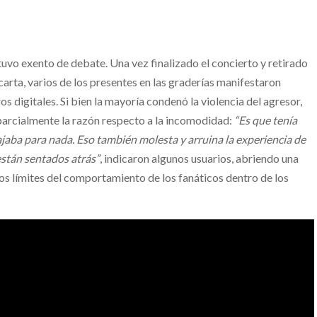
tuvo exento de debate. Una vez finalizado el concierto y retirado
arta, varios de los presentes en las graderías manifestaron
os digitales. Si bien la mayoría condenó la violencia del agresor,
 parcialmente la razón respecto a la incomodidad:
“Es que tenía
ajaba para nada. Eso también molesta y arruina la experiencia de
están sentados atrás”
, indicaron algunos usuarios, abriendo una
los límites del comportamiento de los fanáticos dentro de los