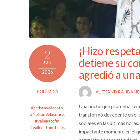
¡Hizo respeta
2
detiene su co
JUN
agredió a una
2026
POLÉMICA
ALEXANDRA IBÁÑ
Una noche que prometía ser u
#artistavallenato
,
transformó de repente en el 
#NelsonVelasquez
,
#vallenatofm
,
sociales en las últimas horas
#vallenatonoticias
impactante momento en el que
completo su espectáculo en v