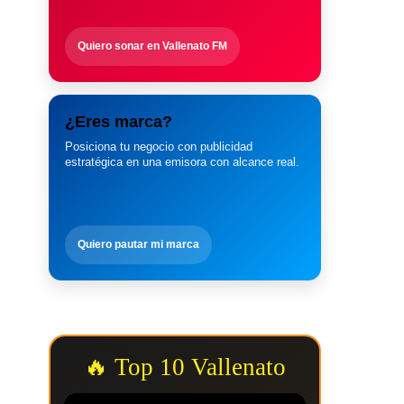
Quiero sonar en Vallenato FM
¿Eres marca?
Posiciona tu negocio con publicidad
estratégica en una emisora con alcance real.
Quiero pautar mi marca
🔥 Top 10 Vallenato